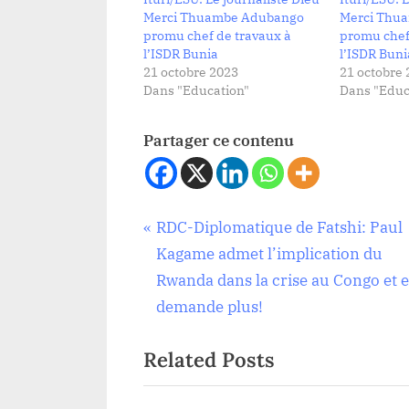
Merci Thuambe Adubango
Merci Thu
promu chef de travaux à
promu chef
l’ISDR Bunia
l’ISDR Buni
21 octobre 2023
21 octobre 
Dans "Education"
Dans "Educ
Partager ce contenu
Navigation
P
RDC-Diplomatique de Fatshi: Paul
Société
r
Kagame admet l’implication du
de
e
Rwanda dans la crise au Congo et 
v
demande plus!
l’article
i
Related Posts
o
u