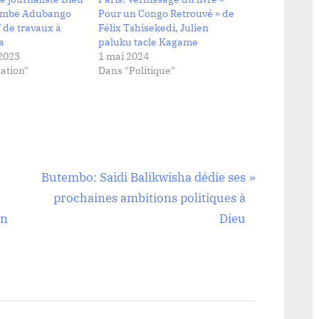
ambe Adubango
Pour un Congo Retrouvé » de
 de travaux à
Félix Tshisekedi, Julien
a
paluku tacle Kagame
2023
1 mai 2024
ation"
Dans "Politique"
N
Butembo: Saidi Balikwisha dédie ses
e
prochaines ambitions politiques à
x
en
Dieu
t
P
o
s