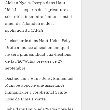
Alokan Nyoka Joseph
dans
Haut-
Uélé:Les experts de l’agriculture et
sécurité alimentaire font un constat
amer de l’abandon et de la
spoliation du CAPSA
Laclocherdc
dans
Haut-Uele : Felly
Ututu annonce officiellement qu’il
ne sera plus candidat aux élections
de la FEC/Watsa prévues ce 27
septembre
Destiné
dans
Haut-Uele : Emmanuel
Manabe apporte une assistance
humanitaire à l’orphelinat Sainte
Rose de Lima à Watsa
Bebe
dans
Haut-uele:Watsa pose les