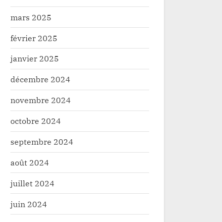
Uele/tournoi de l’indépendance :
Haut-Uele : une délég
mars 2025
nt Bleu remonte la pente et
Isiro pour une mission
février 2025
t l’A.S Nyuki à la finale
é
Société
janvier 2025
décembre 2024
novembre 2024
octobre 2024
septembre 2024
août 2024
juillet 2024
juin 2024