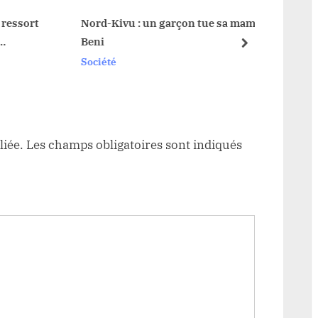
t
:
ort
Nord-Kivu : un garçon tue sa maman à
Haut-
Beni
Fc Mo
next
rejoin
Société
Sociét
liée.
Les champs obligatoires sont indiqués