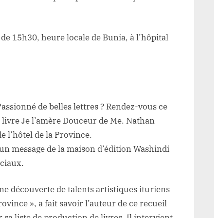
du
nouveau
livre
de 15h30, heure locale de Bunia, à l’hôpital
de
l’écrivain
Nathan
Mugisa
prévu
pour
assionné de belles lettres ? Rendez-vous ce
ce
 livre Je l’amère Douceur de Me. Nathan
samedi
e l’hôtel de la Province.
un message de la maison d’édition Washindi
ociaux.
nne découverte de talents artistiques ituriens
vince », a fait savoir l’auteur de ce recueil
sa liste de production de livres. Il intervient