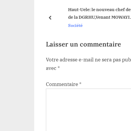
s
P
 imminent d’une
Haut-Uele: le nouveau chef de ress
enne du sous-sol
de la DGRHU,Venant MOWAYI
o
prev
KODONGO pour une maximisation
Société
s
»Accrue » des recettes à Watsa
t
:
Laisser un commentaire
Votre adresse e-mail ne sera pas pub
avec
*
Commentaire
*