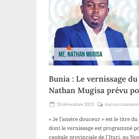
Bunia : Le vernissage du 
Nathan Mugisa prévu po
Posted
28 décembre 2023
Aucun comment
By
Redaction
on
« Je l’amère douceur » est le titre d
Lacloche
dont le vernissage est programmé p
capitale provinciale de l’Ituri, au 