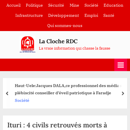
Skip
Accueil
Politique
Sécurité
Mine
Société
Education
to
Infrastructure
Développement
Emploi
Santé
content
Qui sommes-nous
La Cloche RDC
La vraie information qui chasse la fausse
Haut-Uele:Jacques DALA,ce professionnel des médias
plébiscité conseiller d’éveil patriotique à Faradje
prev
nex
Société
Ituri : 4 civils retrouvés morts à