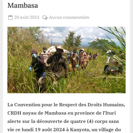
Mambasa
Posted
sur
20 août 2024
Aucun commentaire
By
Patient
on
Ituri
ROMEO
:
4
civils
retrouvés
morts
à
Mambasa
La Convention pour le Respect des Droits Humains,
CRDH noyau de Mambasa en province de l’Ituri
alerte sur la découverte de quatre (4) corps sans
vie ce lundi 19 août 2024 à Kanyota, un village du