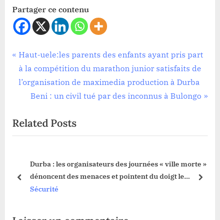
Partager ce contenu
Sécurité
Navigation
P
Haut-uele:les parents des enfants ayant pris part
r
à la compétition du marathon junior satisfaits de
de
e
l’organisation de maximedia production à Durba
l’article
v
N
Beni : un civil tué par des inconnus à Bulongo
i
e
Related Posts
o
x
u
t
s
P
un
Durba : les organisateurs des journées « ville morte »
P
o
dénoncent des menaces et pointent du doigt le
o
s
prev
next
gouverneur Jean Bakomito
Sécurité
s
t
t
:
: