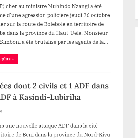
Un
P) cher au ministre Muhindo Nzangi a été
candidat
me d’une agression policière jeudi 26 octobre
député
er sur la route de Bolebole en territoire de
provincial
a dans la province du Haut-Uele. Monsieur
dans
Simboni a été brutalisé par les agents de la…
la
circonscription
de
“Haut
e plus
»
Uele
Wamba
:
Un
violemment
candidat
député
agressé
ées dont 2 civils et 1 ADF dans
provincial
par
dans
la
ADF à Kasindi-Lubiriha
la
circonscription
de
police
Wamba
sur
violemment
re
lors
agressé
Beni:
par
de
la
ns une nouvelle attaque ADF dans la cité
Trois
son
police
lors
personnes
ritoire de Beni dans la province du Nord-Kivu
retour
de