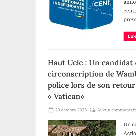
annon
cent
pres
Lir
Politique
Haut Uele : Un candidat 
circonscription de Wamb
police lors de son retour
« Vatican»
Posted
29 octobre 2023
Aucun commentai
By
Redaction
on
Un ca
Lacloche
Actio