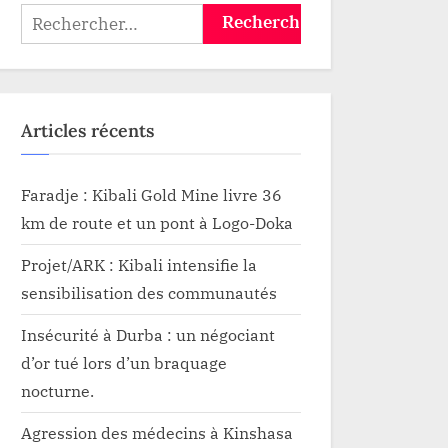
étrangères à
Rechercher :
l’Assemblée pour
s’expliquer à ses
récents mouvements
effectués au Rwanda
Articles récents
Faradje : Kibali Gold Mine livre 36
km de route et un pont à Logo-Doka
Projet/ARK : Kibali intensifie la
sensibilisation des communautés
Insécurité à Durba : un négociant
d’or tué lors d’un braquage
nocturne.
Agression des médecins à Kinshasa