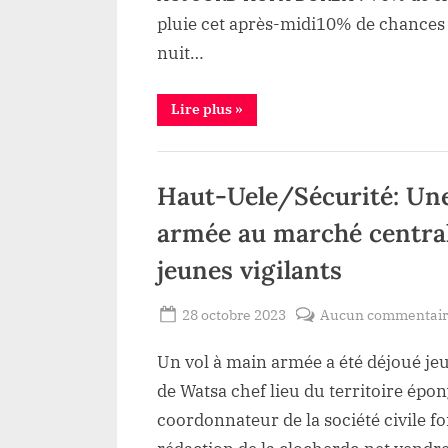
pluie cet après-midi10% de chances 
nuit…
“Durba/Météo
Lire plus
»
:
L’état
du
Société
ciel
restera
Haut-Uele/Sécurité: Une
changeant
et
se
armée au marché central
dégagera
avec
une
jeunes vigilants
alternance
des
averses
Posted
28 octobre 2023
Aucun commentai
ce
Samedi
By
Redaction
on
28
Octobre
Un vol à main armée a été déjoué je
Lacloche
2023”
de Watsa chef lieu du territoire épo
coordonnateur de la société civile for