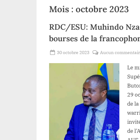
BAKOMITO,
Mois :
octobre 2023
accompagné des élus
du Haut-Uele.
RDC/ESU: Muhindo Nzan
bourses de la francopho
Posted
30 octobre 2023
Aucun commentai
By
Redaction
on
Le m
Lacloche
Supé
Buto
29 o
de la
warr
invit
de l
AUF.