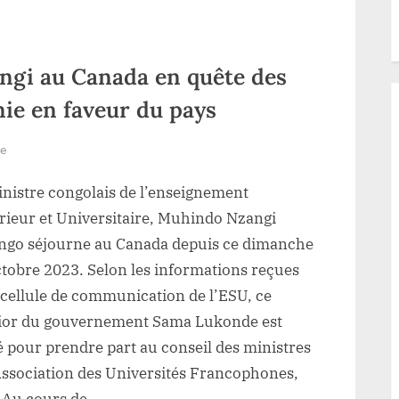
prochain (
Communiqué)
gi au Canada en quête des
nie en faveur du pays
sur
re
RDC/ESU:
inistre congolais de l’enseignement
Muhindo
Nzangi
rieur et Universitaire, Muhindo Nzangi
au
ngo séjourne au Canada depuis ce dimanche
Canada
ctobre 2023. Selon les informations reçues
en
 cellule de communication de l’ESU, ce
quête
ior du gouvernement Sama Lukonde est
des
é pour prendre part au conseil des ministres
bourses
de
’Association des Universités Francophones,
la
 Au cours de…