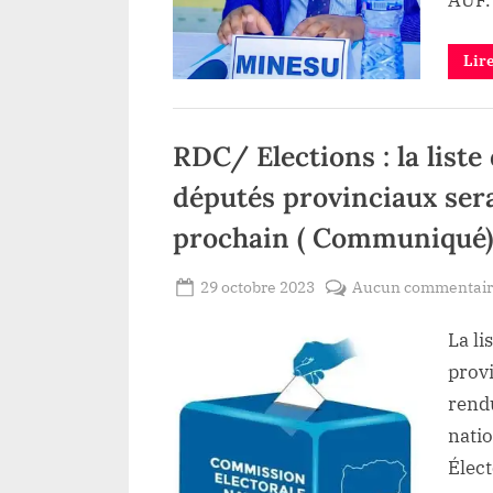
Lir
Education
RDC/ Elections : la liste
députés provinciaux ser
prochain ( Communiqué)
Posted
29 octobre 2023
Aucun commentai
By
Redaction
on
La li
Lacloche
prov
rendu
nati
Élec