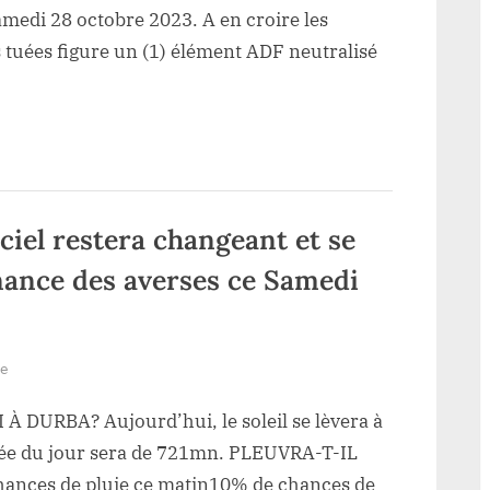
son
tuées
de
amedi 28 octobre 2023. A en croire les
retour
dont
de
la
 tuées figure un (1) élément ADF neutralisé
la
2
carrière
carrière
aurifère
civils
aurifère
« Vatican»”
et
« Vatican»
1
ADF
dans
une
ciel restera changeant et se
nouvelle
nance des averses ce Samedi
incursion
ADF
à
Kasindi-
sur
re
Lubiriha
Durba/Météo
DURBA? Aujourd’hui, le soleil se lèvera à
:
L’état
urée du jour sera de 721mn. PLEUVRA-T-IL
du
nces de pluie ce matin10% de chances de