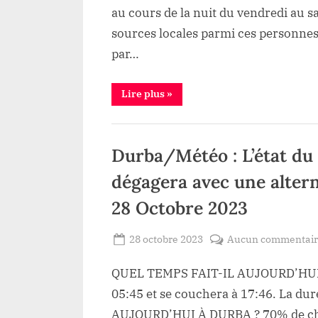
au cours de la nuit du vendredi au s
sources locales parmi ces personnes
par…
“Beni:
Lire plus
»
Trois
personnes
tuées
Sécurité
dont
2
Durba/Météo : L’état du 
civils
et
1
dégagera avec une alter
ADF
dans
une
28 Octobre 2023
nouvelle
incursion
ADF
Posted
28 octobre 2023
Aucun commentai
à
Kasindi-
By
Redaction
on
Lubiriha”
QUEL TEMPS FAIT-IL AUJOURD’HUI À 
Lacloche
05:45 et se couchera à 17:46. La d
AUJOURD’HUI À DURBA ? 70% de cha