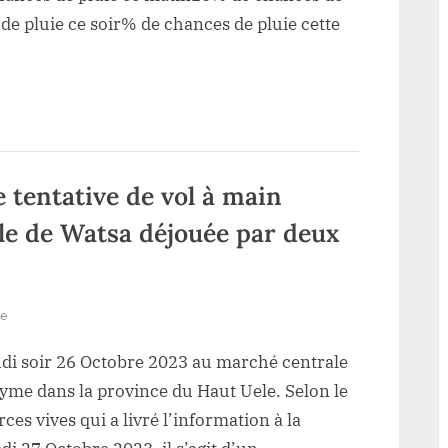
ciel
de pluie ce soir% de chances de pluie cette
restera
changeant
et
se
dégagera
avec
une
 tentative de vol à main
alternance
e de Watsa déjouée par deux
des
averses
ce
Samedi
sur
re
28
Haut-
udi soir 26 Octobre 2023 au marché centrale
Octobre
Uele/Sécurité:
2023
Une
nyme dans la province du Haut Uele. Selon le
tentative
ces vives qui a livré l’information à la
de