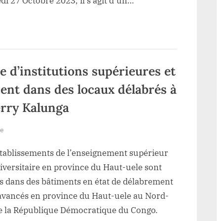
di 27 Octobre 2023, il s’agit d’un…
vol
à
main
armée
au
e d’institutions supérieures et
marché
centrale
ent dans des locaux délabrés à
de
ierry Kalunga
Watsa
déjouée
sur
re
par
Haut-
deux
établissements de l’enseignement supérieur
uele
jeunes
:
iversitaire en province du Haut-uele sont
vigilants
Une
és dans des bâtiments en état de délabrement
trentaine
 avancés en province du Haut-uele au Nord-
d’institutions
de la République Démocratique du Congo.
supérieures