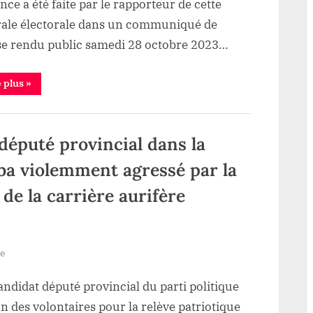
ce a été faite par le rapporteur de cette
candidats
rale électorale dans un communiqué de
députés
provinciaux
se rendu public samedi 28 octobre 2023…
sera
connue
“RDC/
e plus
»
Elections
le
:
la
31
liste
octobre
définitive
député provincial dans la
des
prochain
candidats
députés
(
a violemment agressé par la
provinciaux
sera
Communiqué)
connue
 de la carrière aurifère
le
31
octobre
prochain
(
Communiqué)”
sur
re
Haut
ndidat député provincial du parti politique
Uele
:
n des volontaires pour la relève patriotique