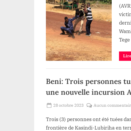
(AVR
victi
derni
Wamb
Tege 
Lir
Politique
Beni: Trois personnes tu
une nouvelle incursion 
Posted
28 octobre 2023
Aucun commentai
By
Redaction
on
Trois (3) personnes ont été tuées da
Lacloche
frontière de Kasindi-Lubiriha en ter