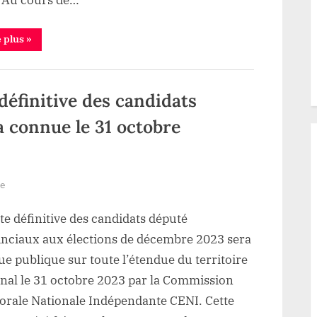
francophonie
en
“RDC/ESU:
e plus
»
faveur
Muhindo
Nzangi
du
au
Canada
pays
en
 définitive des candidats
quête
des
bourses
a connue le 31 octobre
de
la
francophonie
en
faveur
du
sur
re
pays”
RDC/
ste définitive des candidats député
Elections
:
inciaux aux élections de décembre 2023 sera
la
e publique sur toute l’étendue du territoire
liste
onal le 31 octobre 2023 par la Commission
définitive
torale Nationale Indépendante CENI. Cette
des