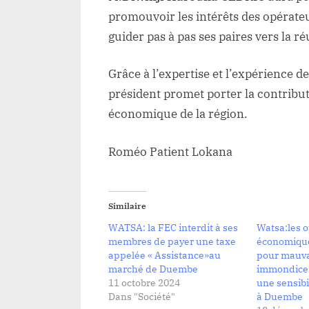
promouvoir les intérêts des opérate
guider pas à pas ses paires vers la ré
Grâce à l’expertise et l’expérience 
président promet porter la contribu
économique de la région.
Roméo Patient Lokana
Similaire
WATSA: la FEC interdit à ses
Watsa:les 
membres de payer une taxe
économique
appelée « Assistance»au
pour mauva
marché de Duembe
immondices
11 octobre 2024
une sensibi
Dans "Société"
à Duembe