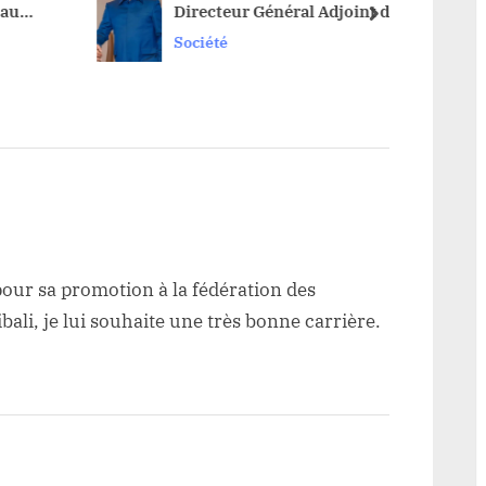
u
Directeur Général Adjoint de
next
l’Entreprise Générale du
Société
Cobalt (EGC)
 pour sa promotion à la fédération des
ali, je lui souhaite une très bonne carrière.
veau