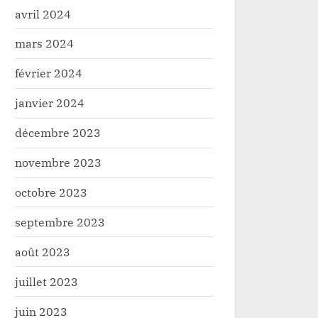
Bakomito et Kibali Gold Mine
animateur radio Igwe P
avril 2024
échangent sur les
Société
Société
mars 2024
préoccupations des
communautés locales
février 2024
janvier 2024
décembre 2023
novembre 2023
octobre 2023
septembre 2023
août 2023
juillet 2023
juin 2023