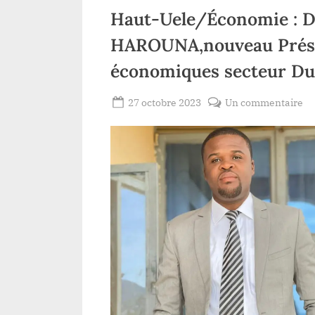
Haut-Uele/Économie : D
HAROUNA,nouveau Prési
économiques secteur D
Posted
su
27 octobre 2023
Un commentaire
By
Redaction
on
Ha
Lacloche
Ue
Éc
:
Di
Cé
H
Pr
de
op
éc
se