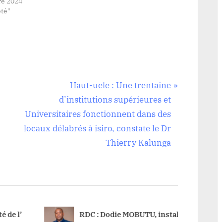
e 2024
té"
N
Haut-uele : Une trentaine
e
d’institutions supérieures et
x
Universitaires fonctionnent dans des
t
locaux délabrés à isiro, constate le Dr
P
Thierry Kalunga
o
s
t
:
de l’
RDC : Dodie MOBUTU, installé