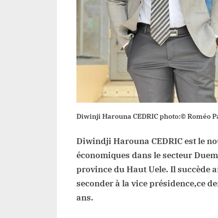
D
à
Du
Diwinji Harouna CEDRIC photo:© Roméo Pa
Diwindji Harouna CEDRIC est le no
économiques dans le secteur Duemb
province du Haut Uele. Il succède a
seconder à la vice présidence,ce de
ans.