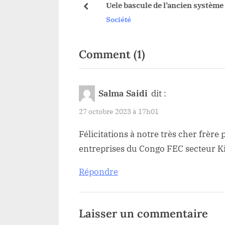
a sur la dynastie
Uele bascule de l’ancien système a
s
prev
ut Uele
système LMD
Société
t
:
on
Comment
(1)
“Haut-
Uele/
Salma Saidi
dit :
Économie
27 octobre 2023 à 17h01
:
Félicitations à notre très cher frère
Diwindji
entreprises du Congo FEC secteur Kib
Cédric
HAROUNA,nou
Répondre
Président
des
Laisser un commentaire
opérateurs