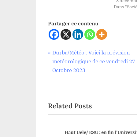
18 décembr
Dans "Socié
Partager ce contenu
Navigation
P
Durba/Météo : Voici la prévision
Société
r
météorologique de ce vendredi 27
de
e
Octobre 2023
v
l’article
i
o
Related Posts
u
s
P
o
ntes révélations de
Haut Uele/ ESU : en fin l’Université 