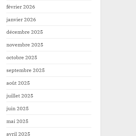
février 2026
janvier 2026
décembre 2025
novembre 2025
Kivu : un chauffeur retrouvé
octobre 2025
Beni : un civil tué par 
u volant à Beni
Sécurité
septembre 2025
té
août 2025
juillet 2025
juin 2025
mai 2025
avril 2025