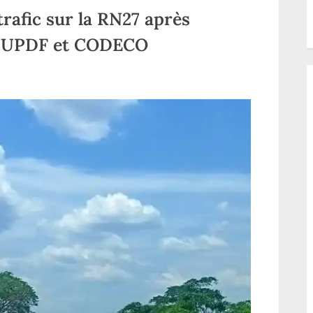
roved
trafic sur la RN27 après
re UPDF et CODECO
ur
turi/Djugu
eprise
e
rafic
ur
a
RN27
près
’intenses
ombat
ntre
UPDF