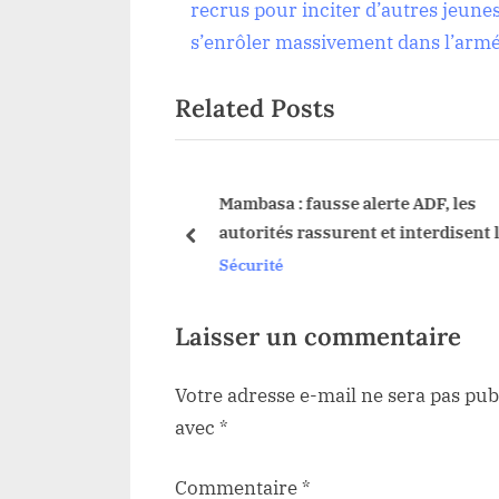
v
recrus pour inciter d’autres jeunes
l’article
i
s’enrôler massivement dans l’arm
o
Related Posts
u
s
P
o
able Floribert Siuka
Mambasa : fausse alerte ADF, les
que imminent
autorités rassurent et interdisent l
s
prev
intercommunautaires
patrouilles nocturnes des civils
Sécurité
t
:
Laisser un commentaire
Votre adresse e-mail ne sera pas pub
avec
*
Commentaire
*