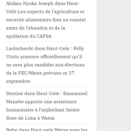
Alokan Nyoka Joseph
dans
Haut-
Uélé:Les experts de l’agriculture et
sécurité alimentaire font un constat
amer de l’abandon et de la
spoliation du CAPSA
Laclocherdc
dans
Haut-Uele : Felly
Ututu annonce officiellement qu’il
ne sera plus candidat aux élections
de la FEC/Watsa prévues ce 27
septembre
Destiné
dans
Haut-Uele : Emmanuel
Manabe apporte une assistance
humanitaire à l’orphelinat Sainte
Rose de Lima à Watsa
Bebe
dans
Haut-uele:Watsa pose les