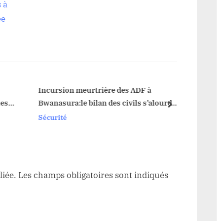
t
 à
P
ée
o
s
t
:
Incursion meurtrière des ADF à
Nord-
es
Bwanasura:le bilan des civils s’alourdit
mort a
next
en Ituri
Sécurité
Sécuri
liée.
Les champs obligatoires sont indiqués