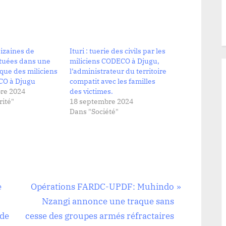
dizaines de
Ituri : tuerie des civils par les
tuées dans une
miliciens CODECO à Djugu,
que des miliciens
l’administrateur du territoire
CO à Djugu
compatit avec les familles
re 2024
des victimes.
ité"
18 septembre 2024
Dans "Société"
N
e
Opérations FARDC-UPDF: Muhindo
e
Nzangi annonce une traque sans
x
 de
cesse des groupes armés réfractaires