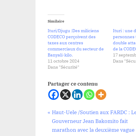
Similaire
Ituri/Djugu :Des miliciens
Ituri : une 
CODECO perçoivent des
personnes 
taxes aux centres
double atta
commerciaux du secteur de
de la CODE
Banyali-kilo.
17 septemb
11 octobre 2024
Dans "Sécur
Dans "Sécurité"
Partager ce contenu
Navigation
P
Haut-Uele /Soutien aux FARDC : L
Sécurité
r
Gouverneur Jean Bakomito fait
de
e
marathon avec la deuxième vague