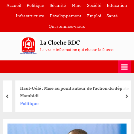
Skip
Accueil
Politique
Sécurité
Mine
Société
Education
to
Infrastructure
Développement
Emploi
Santé
content
Qui sommes-nous
La Cloche RDC
La vraie information qui chasse la fausse
Haut-Uélé : Mise au point autour de l’action du député
Mambidi
prev
nex
Politique