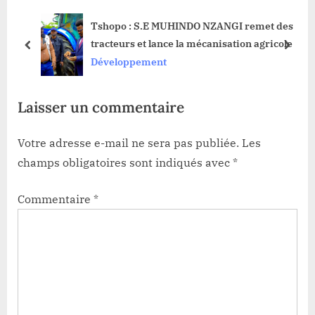
s
s
te
Tshopo : S.E MUHINDO NZANGI remet des
t
t
tracteurs et lance la mécanisation agricole
:
:
prev
next
Développement
Laisser un commentaire
Votre adresse e-mail ne sera pas publiée.
Les
champs obligatoires sont indiqués avec
*
Commentaire
*