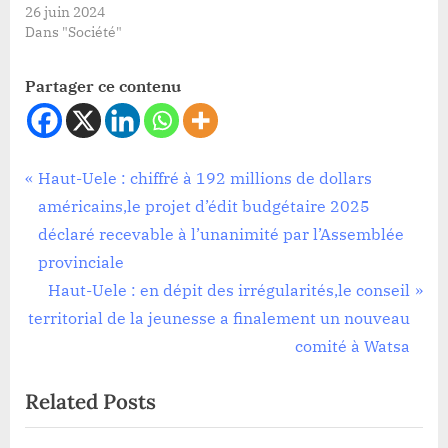
26 juin 2024
Dans "Société"
Partager ce contenu
Développement
Navigation
P
Haut-Uele : chiffré à 192 millions de dollars
r
américains,le projet d’édit budgétaire 2025
de
e
déclaré recevable à l’unanimité par l’Assemblée
l’article
v
provinciale
i
N
Haut-Uele : en dépit des irrégularités,le conseil
o
e
territorial de la jeunesse a finalement un nouveau
u
x
comité à Watsa
s
t
Related Posts
P
P
o
o