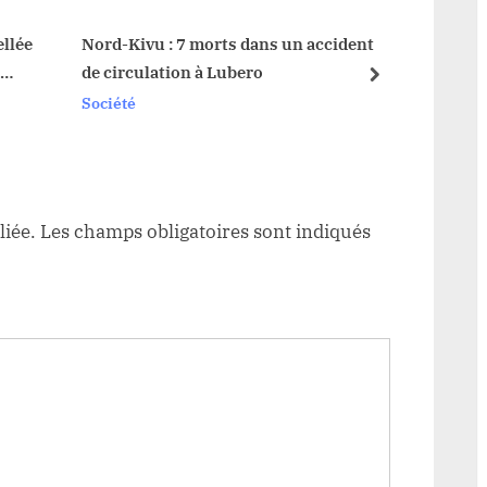
t
:
ellée
Nord-Kivu : 7 morts dans un accident
Haut-U
de circulation à Lubero
force
next
sérieu
Société
Sociét
Durb
liée.
Les champs obligatoires sont indiqués