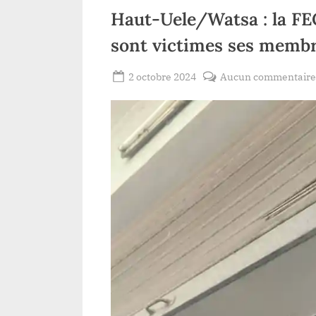
ergie
Haut-Uele/Watsa : la FE
sont victimes ses memb
Posted
2 octobre 2024
Aucun commentair
By
Patient
on
ROMEO