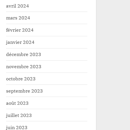
avril 2024
ele/Watsa : la société civile
Cinéma: les 
mars 2024
s vives exigent une enquête
Misisa-Nya-
se sur les récentes tueries à
la sortie im
é
Société
février 2024
a
nouveau film
janvier 2024
décembre 2023
novembre 2023
octobre 2023
septembre 2023
août 2023
juillet 2023
juin 2023