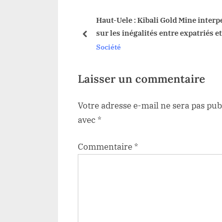
s
P
 de journées sans
Haut-Uele : Kibali Gold Mine interp
 à Manguredjipa
sur les inégalités entre expatriés et
o
prev
autochtones
Société
s
t
:
Laisser un commentaire
Votre adresse e-mail ne sera pas pub
avec
*
Commentaire
*