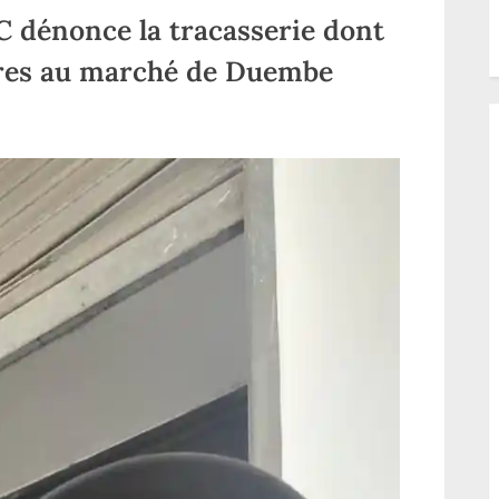
C dénonce la tracasserie dont
res au marché de Duembe
sur
e
Haut-
Uele/Watsa
:
la
FEC
dénonce
la
tracasserie
dont
sont
victimes
ses
membres