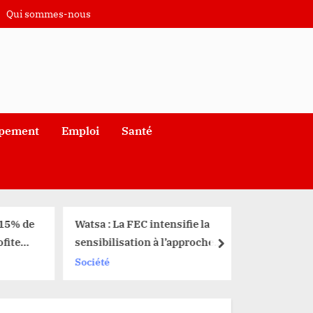
Qui sommes-nous
pement
Emploi
Santé
 15% de
Watsa : La FEC intensifie la
fite
sensibilisation à l’approche
next
emmes
des élections
Société
Me