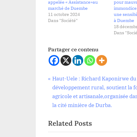
appelée « Assistance»au
pour mauva
marché de Duembe
immondices
11 octobre 2024
une sensibi
Dans "Société"
à Duembe
18 décembr
Dans "Socié
Partager ce contenu
Navigation
P
Haut-Uele : Richard Kaponirwe du
Société
r
développement rural, soutient la f
de
e
agricole et artisanale,organisée da
v
la cité minière de Durba.
l’article
i
Related Posts
o
u