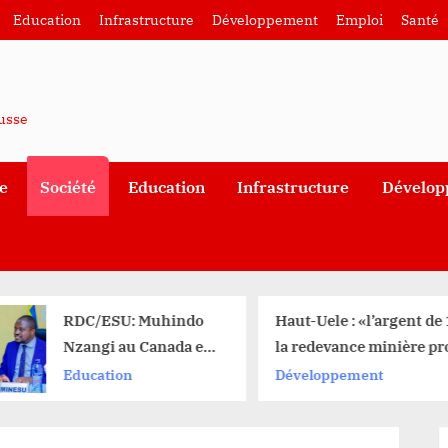
Education
Infrastructure
Développement
Emploi
Santé
ausse
e
Société
Education
Infrastructure
Dévelop
RDC/ESU: Muhindo
Haut-Uele : «l’argent de
Nzangi au Canada en
la redevance minière pro
quête des bourses de
plus à l’alcool et aux f
Education
Développement
la francophonie en
dans le secteur Kibali» 
faveur du pays
Timothée Kamanga