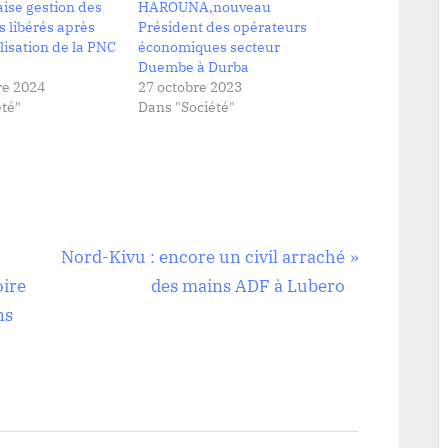
ise gestion des
HAROUNA,nouveau
 libérés après
Président des opérateurs
lisation de la PNC
économiques secteur
Duembe à Durba
e 2024
27 octobre 2023
té"
Dans "Société"
N
Nord-Kivu : encore un civil arraché
e
oire
des mains ADF à Lubero
x
ns
t
P
o
s