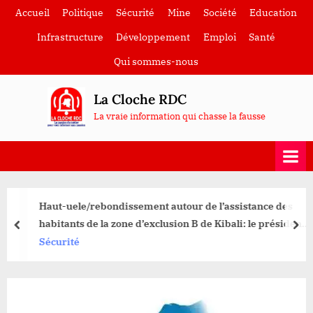
Skip
Accueil
Politique
Sécurité
Mine
Société
Education
to
Infrastructure
Développement
Emploi
Santé
content
Qui sommes-nous
La Cloche RDC
La vraie information qui chasse la fausse
Haut-uele/rebondissement autour de l’assistance des
habitants de la zone d’exclusion B de Kibali: le président
prev
nex
de l’Assemblée provinciale en appelle à la non violence
Sécurité