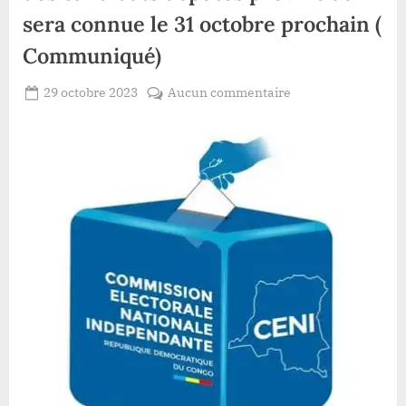
sera connue le 31 octobre prochain (
Communiqué)
Posted
sur
29 octobre 2023
Aucun commentaire
By
Redaction
on
RDC/
Lacloche
Elections
:
la
liste
définitive
des
candidats
députés
provinciaux
sera
connue
le
31
octobre