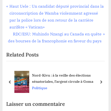
Tags:
Politique
RDC
Navigation
P
Haut Uele : Un candidat député provincial dans la
r
circonscription de Wamba violemment agressé
de
e
par la police lors de son retour de la carrière
l’article
v
aurifère « Vatican»
i
N
RDC/ESU: Muhindo Nzangi au Canada en quête
o
e
des bourses de la francophonie en faveur du pays
u
x
Related Posts
s
t
P
P
o
o
uté
Nord-Kivu : à la veille des élections
s
s
sénatoriales, l’argent circule à Goma
t
t
prev
next
Politique
:
:
Laisser un commentaire