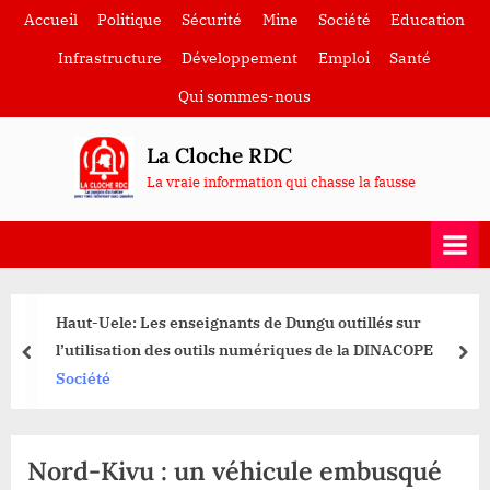
Skip
Accueil
Politique
Sécurité
Mine
Société
Education
to
Infrastructure
Développement
Emploi
Santé
content
Qui sommes-nous
La Cloche RDC
La vraie information qui chasse la fausse
Haut-Uele: Les enseignants de Dungu outillés sur
l’utilisation des outils numériques de la DINACOPE
prev
nex
Société
Nord-Kivu : un véhicule embusqué