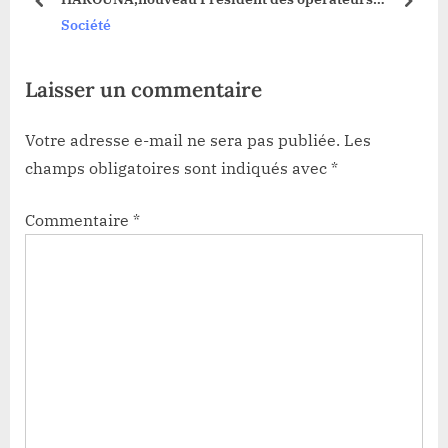
s
:
prev
next
économiques secteur Duembe à Durba
Société
t
:
Laisser un commentaire
Votre adresse e-mail ne sera pas publiée.
Les
champs obligatoires sont indiqués avec
*
Commentaire
*