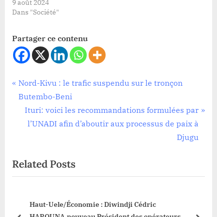
9 août 2024
Dans "Société"
Partager ce contenu
Société
Navigation
P
Nord-Kivu : le trafic suspendu sur le tronçon
r
Butembo-Beni
de
e
N
Ituri: voici les recommandations formulées par
l’article
v
e
l’UNADI afin d’aboutir aux processus de paix à
i
x
Djugu
o
t
Related Posts
u
P
s
o
P
s
Haut-Uele/Économie : Diwindji Cédric
o
t
HAROUNA,nouveau Président des opérateurs