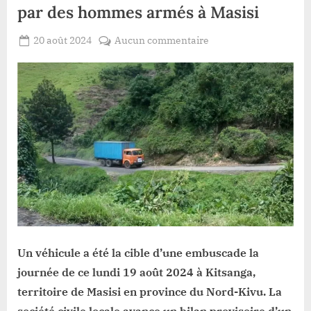
par des hommes armés à Masisi
Posted
sur
20 août 2024
Aucun commentaire
By
Patient
on
Nord-
ROMEO
Kivu
:
un
véhicule
embusqué
par
des
hommes
armés
à
Masisi
Un véhicule a été la cible d’une embuscade la
journée de ce lundi 19 août 2024 à Kitsanga,
territoire de Masisi en province du Nord-Kivu. La
société civile locale avance un bilan provisoire d’un