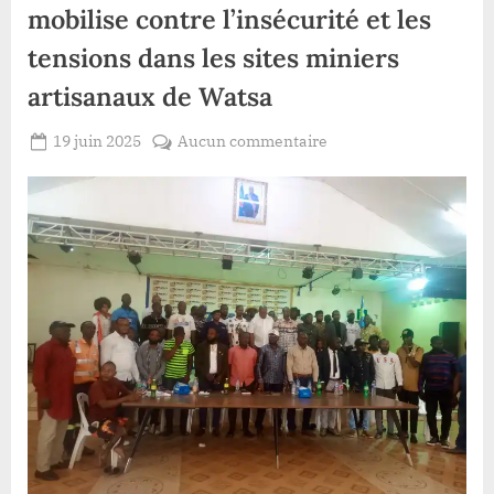
mobilise contre l’insécurité et les
tensions dans les sites miniers
artisanaux de Watsa
Posted
sur
19 juin 2025
Aucun commentaire
By
Patient
on
Haut-
ROMEO
Uele
:
La
société
civile
se
mobilise
contre
l’insécurité
et
les
tensions