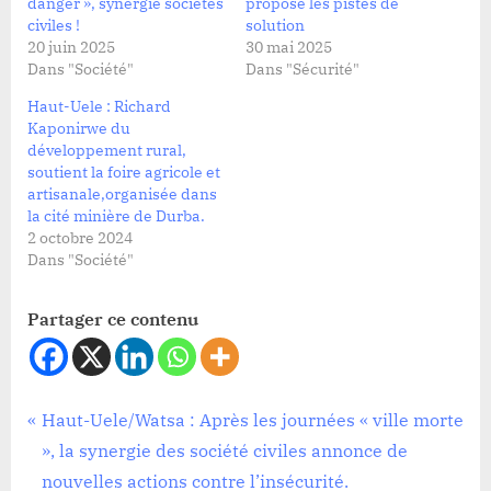
danger », synergie sociétés
propose les pistes de
civiles !
solution
20 juin 2025
30 mai 2025
Dans "Société"
Dans "Sécurité"
Haut-Uele : Richard
Kaponirwe du
développement rural,
soutient la foire agricole et
artisanale,organisée dans
la cité minière de Durba.
2 octobre 2024
Dans "Société"
Partager ce contenu
Société
Navigation
P
Haut-Uele/Watsa : Après les journées « ville morte
r
», la synergie des société civiles annonce de
de
e
nouvelles actions contre l’insécurité.