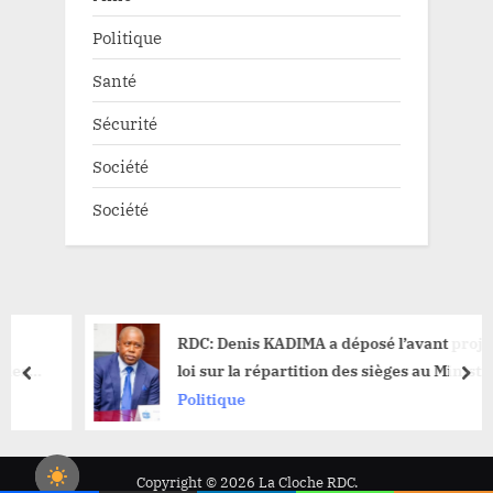
Politique
Santé
Sécurité
Société
Société
RDC: Denis KADIMA a déposé l’avant projet de
loi sur la répartition des sièges au Ministre de
prev
nex
l’intérieur
Politique
Copyright © 2026 La Cloche RDC.