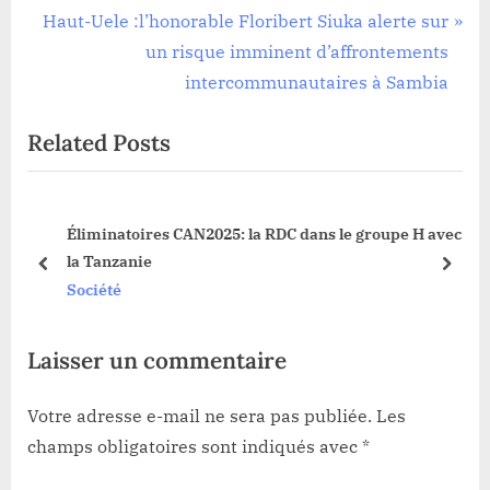
l’article
v
N
Haut-Uele :l’honorable Floribert Siuka alerte sur
i
e
un risque imminent d’affrontements
o
x
intercommunautaires à Sambia
u
t
Related Posts
s
P
P
o
o
s
Éliminatoires CAN2025: la RDC dans le groupe H avec
s
t
sa
la Tanzanie
t
:
prev
next
Société
:
Laisser un commentaire
Votre adresse e-mail ne sera pas publiée.
Les
champs obligatoires sont indiqués avec
*