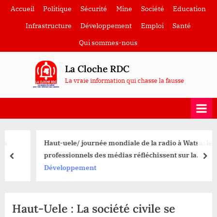
Skip
Accueil
Politique
Sécurité
Mine
Société
Education
to
Infrastructure
Développement
Emploi
Santé
content
Qui sommes-nous
La Cloche RDC
La vraie information qui chasse la fausse
Haut-uele/ journée mondiale de la radio à Watsa: les
professionnels des médias réfléchissent sur la
prev
nex
désinformation en période de crise sécuritaire
Développement
Haut-Uele : La société civile se