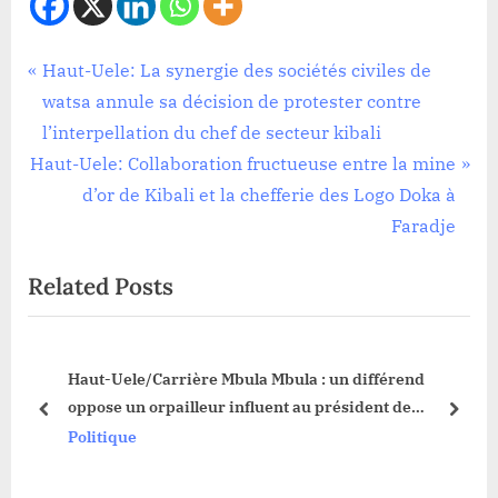
Société
Navigation
P
Haut-Uele: La synergie des sociétés civiles de
r
watsa annule sa décision de protester contre
de
e
l’interpellation du chef de secteur kibali
l’article
N
v
Haut-Uele: Collaboration fructueuse entre la mine
e
i
d’or de Kibali et la chefferie des Logo Doka à
x
o
Faradje
t
u
Related Posts
P
s
o
P
s
o
Haut-Uele/Carrière Mbula Mbula : un différend
t
s
oppose un orpailleur influent au président de
:
t
prev
next
l’Assemblée provinciale
Politique
: