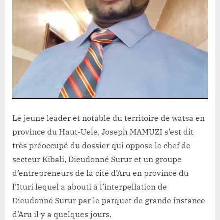
le
parquet
de
grande
instance
d’Aru,
le
jeune
leader
et
Le jeune leader et notable du territoire de watsa en
notable
province du Haut-Uele, Joseph MAMUZI s’est dit
du
très préoccupé du dossier qui oppose le chef de
terroir
Joseph
secteur Kibali, Dieudonné Surur et un groupe
MAMUZI
d’entrepreneurs de la cité d’Aru en province du
appelle
l’Ituri lequel a abouti à l’interpellation de
les
Dieudonné Surur par le parquet de grande instance
deux
d’Aru il y a quelques jours.
parties