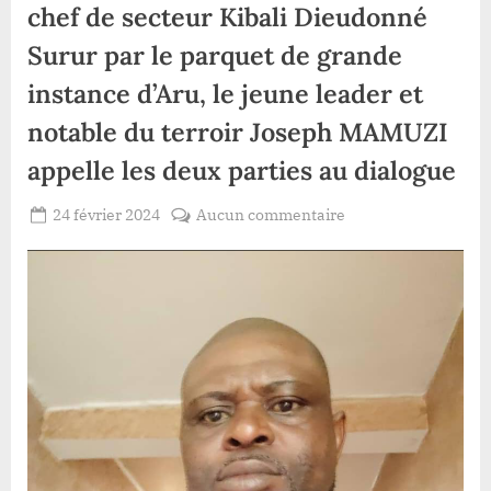
chef de secteur Kibali Dieudonné
Surur par le parquet de grande
instance d’Aru, le jeune leader et
notable du terroir Joseph MAMUZI
appelle les deux parties au dialogue
Posted
sur
24 février 2024
Aucun commentaire
By
Gloire
on
Haut-
VYAVU
Uele/Watsa:
Interpellation
du
chef
de
secteur
Kibali
Dieudonné
Surur
par