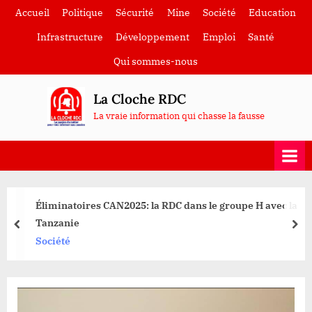
Skip
Accueil
Politique
Sécurité
Mine
Société
Education
to
Infrastructure
Développement
Emploi
Santé
content
Qui sommes-nous
La Cloche RDC
La vraie information qui chasse la fausse
Éliminatoires CAN2025: la RDC dans le groupe H avec la
Tanzanie
prev
nex
Société