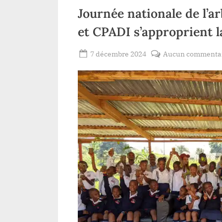
t
Journée nationale de l’a
et CPADI s’approprient la
Posted
7 décembre 2024
Aucun commenta
By
Patient
on
ROMEO