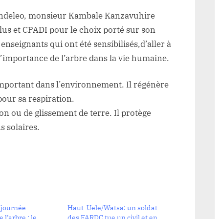
aendeleo, monsieur Kambale Kanzavuhire
lus et CPADI pour le choix porté sur son
es enseignants qui ont été sensibilisés,d’aller à
r l’importance de l’arbre dans la vie humaine.
important dans l’environnement. Il régénère
pour sa respiration.
ion ou de glissement de terre. Il protège
 solaires.
/journée
Haut-Uele/Watsa: un soldat
 l’arbre : le
des FARDC tue un civil et en