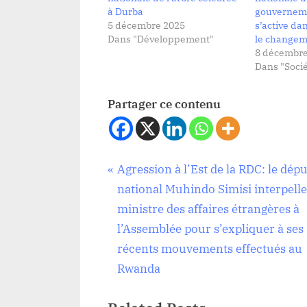
à Durba
gouverneme
5 décembre 2025
s’active dan
Dans "Développement"
le changem
8 décembre
Dans "Socié
Partager ce contenu
Navigation
P
Agression à l’Est de la RDC: le dép
Société
r
national Muhindo Simisi interpelle
de
e
ministre des affaires étrangères à
v
l’Assemblée pour s’expliquer à ses
l’article
i
récents mouvements effectués au
o
Rwanda
u