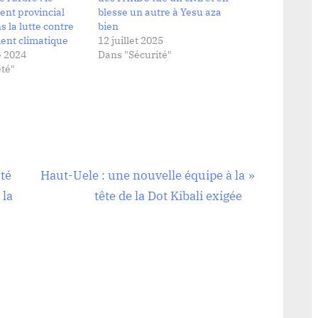
nt provincial
blesse un autre à Yesu aza
s la lutte contre
bien
ent climatique
12 juillet 2025
 2024
Dans "Sécurité"
té"
N
uté
Haut-Uele : une nouvelle équipe à la
e
 la
tête de la Dot Kibali exigée
x
t
P
o
s