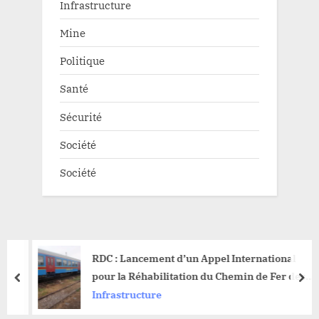
Infrastructure
Mine
Politique
Santé
Sécurité
Société
Société
RDC : Lancement d’un Appel International
pour la Réhabilitation du Chemin de Fer des
prev
nex
Uélés Bumba-Mungbere
Infrastructure