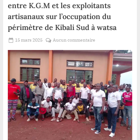
entre K.G.M et les exploitants
artisanaux sur l’occupation du
périmètre de Kibali Sud à watsa
Posted
sur
15 mars 2025
Aucun commentaire
By
Patient
on
Haut-
ROMEO
uele
:l’apaisement
enfin
scellé
entre
K.G.M
et
les
exploitants
artisanaux
sur
l’occupation