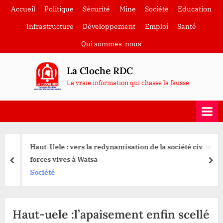
Skip
Accueil
Politique
Sécurité
Mine
Société
Education
to
Infrastructure
Développement
Emploi
Santé
content
Qui sommes-nous
La Cloche RDC
La vraie information qui chasse la fausse
Haut-Uele : vers la redynamisation de la société civile
forces vives à Watsa
prev
nex
Société
Haut-uele :l’apaisement enfin scellé