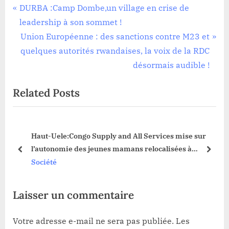
Société
Navigation
P
DURBA :Camp Dombe,un village en crise de
r
leadership à son sommet !
de
e
N
Union Européenne : des sanctions contre M23 et
l’article
v
e
quelques autorités rwandaises, la voix de la RDC
i
x
désormais audible !
o
t
Related Posts
u
P
s
o
P
s
Haut-Uele:Congo Supply and All Services mise sur
o
t
l’autonomie des jeunes mamans relocalisées à
s
:
prev
next
Avokala
Société
t
:
Laisser un commentaire
Votre adresse e-mail ne sera pas publiée.
Les