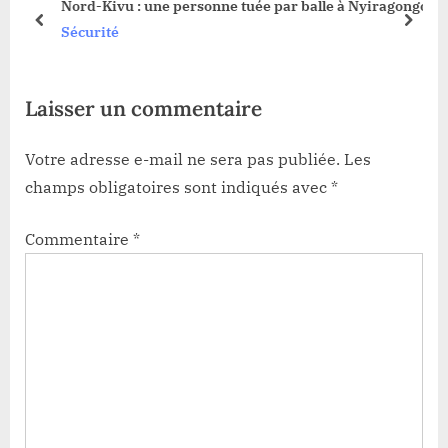
Nord-Kivu : une personne tuée par balle à Nyiragongo
s
:
prev
next
Sécurité
t
:
Laisser un commentaire
Votre adresse e-mail ne sera pas publiée.
Les
champs obligatoires sont indiqués avec
*
Commentaire
*