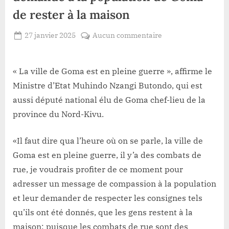
de rester à la maison
Posted
sur
27 janvier 2025
Aucun commentaire
By
Redaction
on
Guerre
Lacloche
du
M23:
« La ville de Goma est en pleine guerre », affirme le
Muhindo
Ministre d’Etat Muhindo Nzangi Butondo, qui est
Nzangi
aussi député national élu de Goma chef-lieu de la
demande
province du Nord-Kivu.
à
la
«Il faut dire qua l’heure où on se parle, la ville de
population
de
Goma est en pleine guerre, il y’a des combats de
Goma
rue, je voudrais profiter de ce moment pour
de
adresser un message de compassion à la population
rester
et leur demander de respecter les consignes tels
à
la
qu’ils ont été donnés, que les gens restent à la
maison
maison; puisque les combats de rue sont des