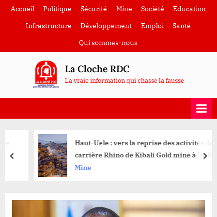
Skip
Accueil
Politique
Sécurité
Mine
Société
Education
to
Infrastructure
Développement
Emploi
Santé
content
Qui sommes-nous
La Cloche RDC
La vraie information qui chasse la fausse
Haut-Uele : vers la reprise des activités de la
carrière Rhino de Kibali Gold mine à DURBA
prev
nex
Mine