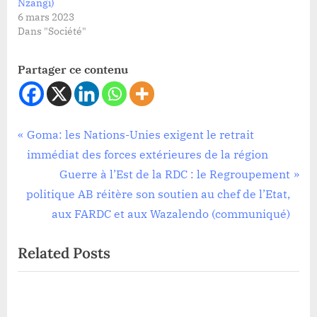
Nzangi)
6 mars 2023
Dans "Société"
Partager ce contenu
Sécurité
Navigation
P
Goma: les Nations-Unies exigent le retrait
r
immédiat des forces extérieures de la région
de
e
N
Guerre à l’Est de la RDC : le Regroupement
l’article
v
e
politique AB réitère son soutien au chef de l’Etat,
i
x
aux FARDC et aux Wazalendo (communiqué)
o
t
Related Posts
u
P
s
o
P
s
été
o
t