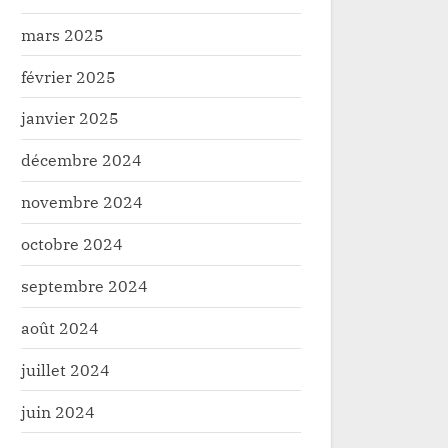
mars 2025
février 2025
janvier 2025
décembre 2024
novembre 2024
octobre 2024
Durba : un motard grièvement
Haut-Uele : les comm
blessé par un faux client armé
environnant le périmèt
septembre 2024
soutiennent la candida
Société
Société
Atamadri Manvotama a
août 2024
directeur chef de dépa
juillet 2024
KGM
juin 2024