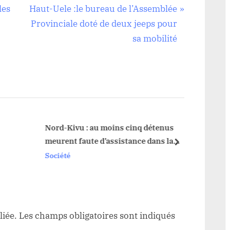
N
les
Haut-Uele :le bureau de l’Assemblée
e
Provinciale doté de deux jeeps pour
x
sa mobilité
t
P
o
s
t
:
Nord-Kivu : au moins cinq détenus
meurent faute d’assistance dans la
next
prison centrale de Butembo (Société
Société
Civile)
liée.
Les champs obligatoires sont indiqués