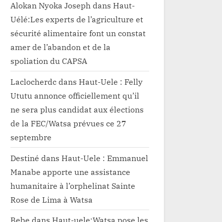
Alokan Nyoka Joseph
dans
Haut-
Uélé:Les experts de l’agriculture et
sécurité alimentaire font un constat
amer de l’abandon et de la
spoliation du CAPSA
Laclocherdc
dans
Haut-Uele : Felly
Ututu annonce officiellement qu’il
ne sera plus candidat aux élections
de la FEC/Watsa prévues ce 27
septembre
Destiné
dans
Haut-Uele : Emmanuel
Manabe apporte une assistance
humanitaire à l’orphelinat Sainte
Rose de Lima à Watsa
Bebe
dans
Haut-uele:Watsa pose les