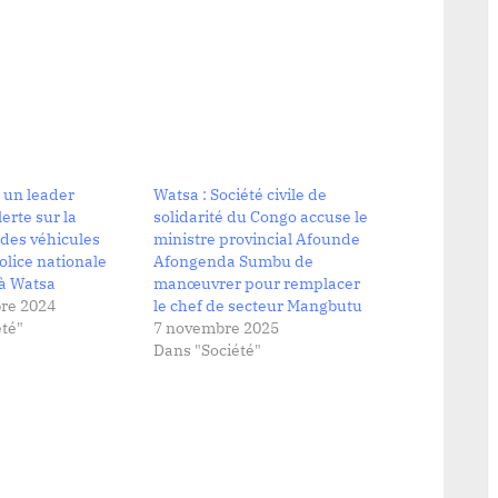
 un leader
Watsa : Société civile de
erte sur la
solidarité du Congo accuse le
 des véhicules
ministre provincial Afounde
olice nationale
Afongenda Sumbu de
 à Watsa
manœuvrer pour remplacer
re 2024
le chef de secteur Mangbutu
té"
7 novembre 2025
Dans "Société"