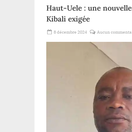
réélection du
Haut-Uele : une nouvelle 
président Tshisekedi
en 2023
Kibali exigée
Posted
8 décembre 2024
Aucun commenta
By
Patient
on
ROMEO