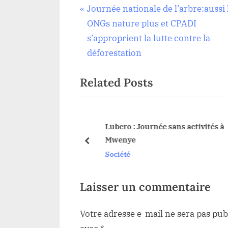
Navigation
P
Journée nationale de l’arbre:aussi 
Société
r
ONGs nature plus et CPADI
de
e
s’approprient la lutte contre la
v
déforestation
l’article
i
Related Posts
o
u
s
P
butu : la visite
Lubero : Journée sans activités à
incial tourne à
Mwenye
o
prev
Société
s
t
:
Laisser un commentaire
Votre adresse e-mail ne sera pas pub