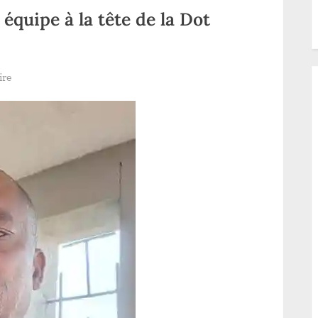
équipe à la tête de la Dot
sur
ire
Haut-
Uele
:
une
nouvelle
équipe
à
la
tête
de
la
Dot
Kibali