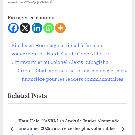
Dans "Développement"
Partager ce contenu
Développement
Navigation
P
Kinshasa: Hommage national à l’ancien
,
r
gouverneur du Nord-Kivu le Général Peter
de
Société
e
Cirimwami et au Colonel Alexis Rubagisha
l’article
v
N
Durba : Kibali appuie une formation en gestion
i
e
financière pour les leaders communautaires
o
x
Related Posts
u
t
s
P
P
o
s
Haut-Uele : l’ASBL Les Amis de Junior Akanziade,
o
s
une année 2025 au service des plus vulnérables
s
t
prev
next