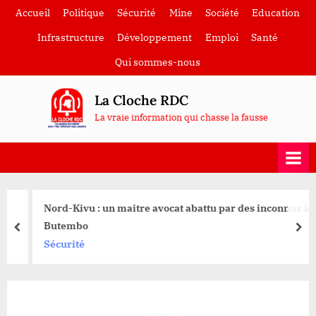
Skip
Accueil
Politique
Sécurité
Mine
Société
Education
to
Infrastructure
Développement
Emploi
Santé
content
Qui sommes-nous
La Cloche RDC
La vraie information qui chasse la fausse
Nord-Kivu : un maitre avocat abattu par des inconnus à
Butembo
prev
nex
Sécurité