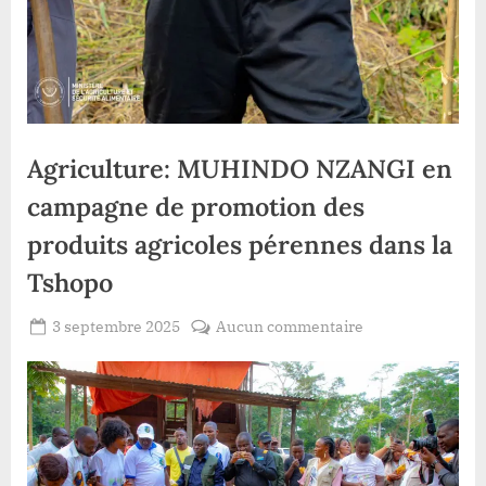
Agriculture: MUHINDO NZANGI en
campagne de promotion des
produits agricoles pérennes dans la
Tshopo
Posted
sur
3 septembre 2025
Aucun commentaire
By
Redaction
on
Agriculture:
Lacloche
MUHINDO
NZANGI
en
campagne
de