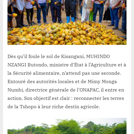
promotion
des
produits
agricoles
pérennes
dans
la
Tshopo
Dès qu’il foule le sol de Kisangani, MUHINDO
NZANGI Butondo, ministre d’État à l’Agriculture et à
la Sécurité alimentaire, n’attend pas une seconde.
Entouré des autorités locales et de Mimy Monga
Numbi, directrice générale de l’ONAPAC, il entre en
action. Son objectif est clair : reconnecter les terres
de la Tshopo à leur riche destin agricole.