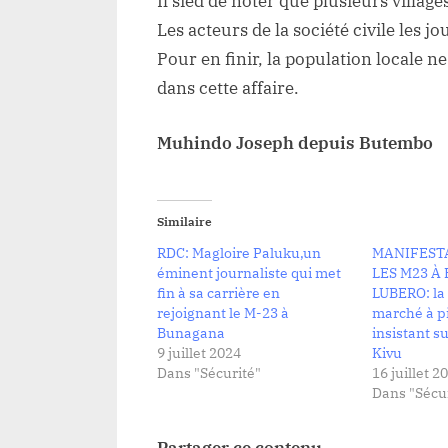
Il sied de noter que plusieurs villag
Les acteurs de la société civile les j
Pour en finir, la population locale 
dans cette affaire.
Muhindo Joseph depuis Butembo
Similaire
RDC: Magloire Paluku,un
MANIFEST
éminent journaliste qui met
LES M23 À
fin à sa carrière en
LUBERO: la
rejoignant le M-23 à
marché à p
Bunagana
insistant s
9 juillet 2024
Kivu
Dans "Sécurité"
16 juillet 2
Dans "Sécur