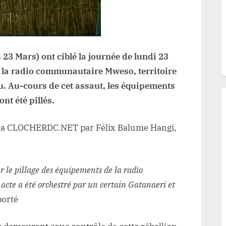
rebelles
du
M23
23 Mars) ont ciblé la journée de lundi 23
e la radio communautaire Mweso, territoire
. Au-cours de cet assaut, les équipements
t été pillés.
à la CLOCHERDC.NET par Félix Balume Hangi,
r le pillage des équipements de la radio
cte a été orchestré par un certain Gatanaeri et
porté