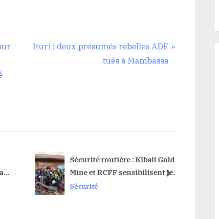
N
sur
Ituri : deux présumés rebelles ADF
e
tués à Mambassa
x
é
t
P
o
s
t
:
Sécurité routière : Kibali Gold
RDC :
a
Mine et RCFF sensibilisent les
nouvea
next
conducteurs motos à Aru
dans 
Sécurité
Sécuri