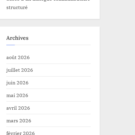
structuré
Archives
août 2026
juillet 2026
juin 2026
mai 2026
 Constant Mutamba inaugure le
Haut-Uele : operation
u palais de justice de Kalemie,
vente de chanvre”: cou
avril 2026
la province du Tanganyika
reussi à Giro
té
Sécurité
mars 2026
février 2026