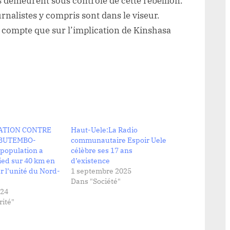
es demeurent sous contrôle de cette rébellion.
ournalistes y compris sont dans le viseur.
ne compte que sur l’implication de Kinshasa
ATION CONTRE
Haut-Uele:La Radio
 BUTEMBO-
communautaire Espoir Uele
 population a
célèbre ses 17 ans
ied sur 40 km en
d’existence
ur l’unité du Nord-
1 septembre 2025
Dans "Société"
024
ité"