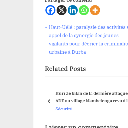
Partager ce contenu
Navigation
P
Haut-Uélé : paralysie des activités 
Sécurité
r
appel de la synergie des jeunes
de
e
vigilants pour décrier la criminalit
v
urbaine à Durba
l’article
i
Related Posts
o
u
s
P
 : le trafic sur les
Ituri :le bilan de la dernière attaque
iers occupés par les
ADF au village Mambelenga revu à l
o
prev
 de nouveaux
hausse
Sécurité
s
u
t
:
Laisser un commentaire