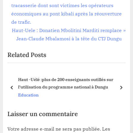
r
tracasserie dont sont victimes les opérateurs
de
e
économiques au pont kibali après la réouverture
l’article
v
de trafic.
i
N
Haut-Uele : Donatien Mbolitini Marditi remplace
o
e
Jean-Claude Mbalamosi à la tête du CTJ Dungu
u
x
Related Posts
s
t
P
P
o
o
sse
Haut -Uélé :plus de 200 enseignants outillés sur
s
s
e
l’utilisation du programme national à Dungu
t
t
prev
next
Education
:
:
Laisser un commentaire
Votre adresse e-mail ne sera pas publiée.
Les