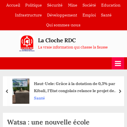
Skip
Accueil
Politique
Sécurité
Mine
Société
Education
to
Infrastructure
Développement
Emploi
Santé
content
Qui sommes-nous
La Cloche RDC
La vraie information qui chasse la fausse
Haut-Uele: Grâce à la dotation de 0,3% par
Kibali, l’Etat congolais relance le projet de
prev
nex
construction de l’Hôpital Général de Référence
Santé
de Watsa
Watsa : une nouvelle école