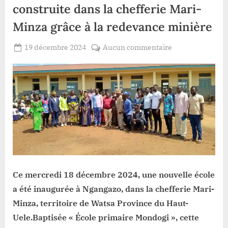
construite dans la chefferie Mari-
Minza grâce à la redevance minière
Posted
sur
19 décembre 2024
Aucun commentaire
By
Patient
on
Watsa
ROMEO
:
une
nouvelle
école
construite
dans
la
chefferie
Mari-
Ce mercredi 18 décembre 2024, une nouvelle école
Minza
grâce
a été inaugurée à Ngangazo, dans la chefferie Mari-
à
Minza, territoire de Watsa Province du Haut-
la
Uele.Baptisée « École primaire Mondogi », cette
redevance