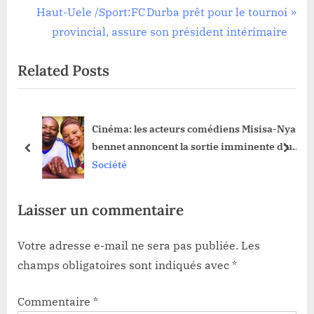
de
e
N
Haut-Uele /Sport:FC Durba prêt pour le tournoi
l’article
v
e
provincial, assure son président intérimaire
i
x
Related Posts
o
t
u
P
s
o
Cinéma: les acteurs comédiens Misisa-Nya-
P
s
ton
bennet annoncent la sortie imminente d’un
o
t
prev
next
nouveau film à Durba
Société
s
:
t
Laisser un commentaire
:
Votre adresse e-mail ne sera pas publiée.
Les
champs obligatoires sont indiqués avec
*
Commentaire
*