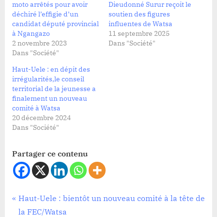
moto arrêtés pour avoir
Dieudonné Surur reçoit le
déchiré l’effigie d’un
soutien des figures
candidat député provincial
influentes de Watsa
à Ngangazo
11 septembre 2025
2 novembre 2023
Dans "Société"
Dans "Société"
Haut-Uele : en dépit des
irrégularités,le conseil
territorial de la jeunesse a
finalement un nouveau
comité à Watsa
20 décembre 2024
Dans "Société"
Partager ce contenu
Société
Navigation
P
Haut-Uele : bientôt un nouveau comité à la tête de
r
la FEC/Watsa