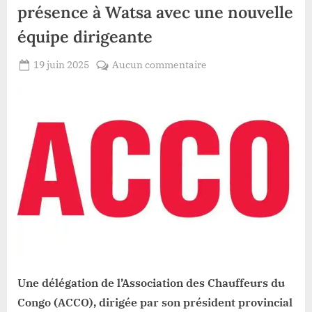
présence à Watsa avec une nouvelle
équipe dirigeante
Posted
sur
19 juin 2025
Aucun commentaire
By
Patient
on
Haut-
ROMEO
Uele
:
l’ACCO
consolide
sa
présence
à
Watsa
avec
une
nouvelle
équipe
Une délégation de l’Association des Chauffeurs du
dirigeante
Congo (ACCO), dirigée par son président provincial