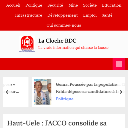
Skip
Accueil
Politique
Sécurité
Mine
Société
Education
to
Infrastructure
Développement
Emploi
Santé
content
Qui sommes-nous
La Cloche RDC
La vraie information qui chasse la fausse
Goma: Poussée par la population, Chantal
Faida dépose sa candidature à la députation
prev
nex
nationale
Politique
Haut-Uele : l’ACCO consolide sa