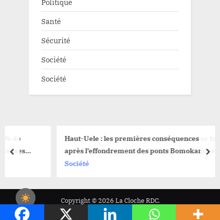
Politique
Santé
Sécurité
Société
Société
Haut-Uele : les premières conséquences se font sentir
après l’effondrement des ponts Bomokandi et Gada
prev
nex
Société
Copyright © 2026 La Cloche RDC.
Powered by
PressBook News WordPress theme