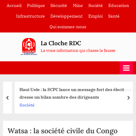
Skip
Accueil
Politique
Sécurité
Mine
Société
Education
to
Infrastructure
Développement
Emploi
Santé
content
Qui sommes-nous
La Cloche RDC
La vraie information qui chasse la fausse
Haut Uele : la SCPC lance un message fort des élections et
dresse un bilan sombre des dirigeants
prev
nex
Société
Watsa : la société civile du Congo