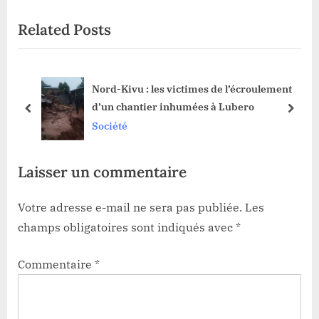
o
x
Related Posts
u
t
s
P
P
o
Nord-Kivu : les victimes de l’écroulement
o
s
d’un chantier inhumées à Lubero
s
t
prev
next
Société
t
:
:
Laisser un commentaire
Votre adresse e-mail ne sera pas publiée.
Les
champs obligatoires sont indiqués avec
*
Commentaire
*