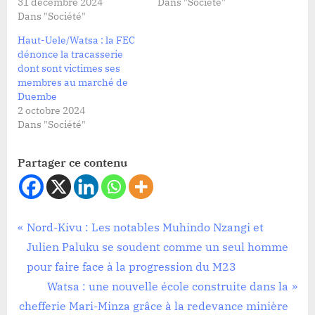
31 décembre 2024
Dans "Société"
Dans "Société"
Haut-Uele/Watsa : la FEC
dénonce la tracasserie
dont sont victimes ses
membres au marché de
Duembe
2 octobre 2024
Dans "Société"
Partager ce contenu
Infrastructure
Navigation
P
Nord-Kivu : Les notables Muhindo Nzangi et
,
r
Julien Paluku se soudent comme un seul homme
de
Société
e
pour faire face à la progression du M23
l’article
v
N
Watsa : une nouvelle école construite dans la
i
e
chefferie Mari-Minza grâce à la redevance minière