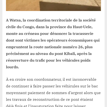
victimes
les
opérateurs
économiques
A Watsa, la coordination territoriale de la société
au
civile du Congo, dans la province du Haut-Uele,
pont
monte au créneau pour dénoncer la tracasserie
kibali
dont sont victimes les opérateurs économiques qui
après
empruntent la route nationale numéro 26, plus
la
réouverture
précisément au niveau du pont Kibali, après la
de
réouverture du trafic pour les véhicules poids
trafic.
lourds.
À en croire son coordonnateur, il est inconcevable
de continuer à faire passer les véhicules sur le bac
moyennant paiement de sommes d’argent alors que
les travaux de reconstruction de ce pont étaient
déjà finis et l’inauguration faite pour laisser