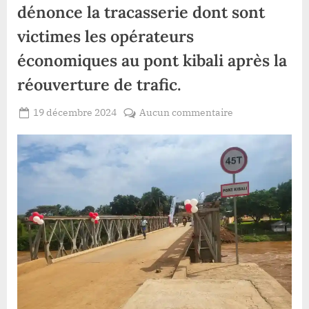
dénonce la tracasserie dont sont
victimes les opérateurs
économiques au pont kibali après la
réouverture de trafic.
Posted
sur
19 décembre 2024
Aucun commentaire
By
Patient
on
Watsa
ROMEO
:
la
société
civile
du
Congo
dénonce
la
tracasserie
dont
sont