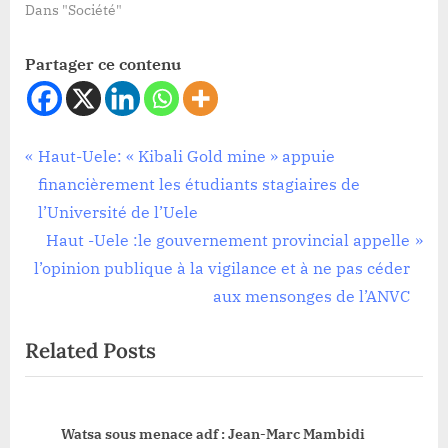
Dans "Société"
Partager ce contenu
Sécurité
Navigation
P
Haut-Uele: « Kibali Gold mine » appuie
r
financièrement les étudiants stagiaires de
de
e
l’Université de l’Uele
l’article
v
N
Haut -Uele :le gouvernement provincial appelle
i
e
l’opinion publique à la vigilance et à ne pas céder
o
x
aux mensonges de l’ANVC
u
t
Related Posts
s
P
P
o
o
s
la
Watsa sous menace adf : Jean-Marc Mambidi
s
t