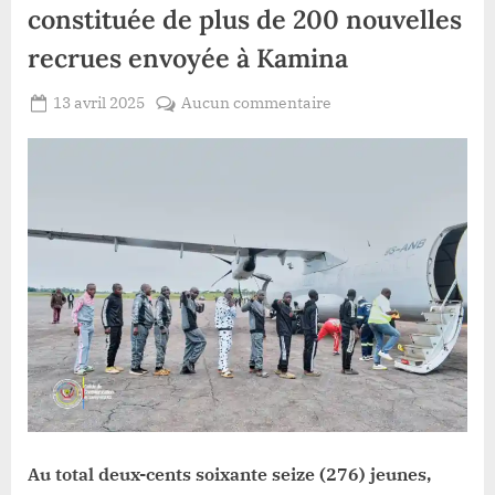
constituée de plus de 200 nouvelles
recrues envoyée à Kamina
Posted
sur
13 avril 2025
Aucun commentaire
By
Patient
on
Haut-
ROMEO
Uele:une
deuxième
vague
constituée
de
plus
de
200
nouvelles
recrues
envoyée
à
Kamina
Au total deux-cents soixante seize (276) jeunes,