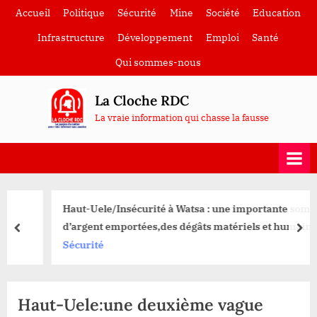
Skip
Accueil
Politique
Sécurité
Mine
Société
Education
to
Infrastructure
Développement
Emploi
Santé
content
Qui sommes-nous
La Cloche RDC
La vraie information qui chasse la fausse
Haut-Uele/Insécurité à Watsa : une importante somme
d’argent emportées,des dégâts matériels et humains
prev
nex
enregistrés dans une nuit cauchemardesque à Durba.
Sécurité
Haut-Uele:une deuxième vague