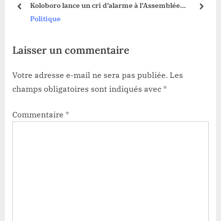
t
Koloboro lance un cri d’alarme à l’Assemblée
t
:
prev
next
nationale
Politique
:
Laisser un commentaire
Votre adresse e-mail ne sera pas publiée.
Les
champs obligatoires sont indiqués avec
*
Commentaire
*