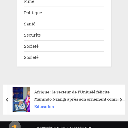
Mine
Politique
Santé
Sécurité
Société
Société
Afrique : le recteur de l’Uniuélé félicite
Muhindo Nzangi après son ornement comme «
prev
nex
Commandeur de l’Ordre International des
Education
Palmes Académiques du CAMES »