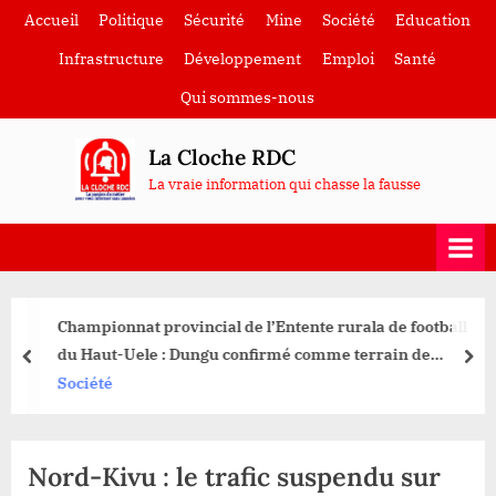
Skip
Accueil
Politique
Sécurité
Mine
Société
Education
to
Infrastructure
Développement
Emploi
Santé
content
Qui sommes-nous
La Cloche RDC
La vraie information qui chasse la fausse
Championnat provincial de l’Entente rurala de football
du Haut-Uele : Dungu confirmé comme terrain de
prev
nex
bataille
Société
Nord-Kivu : le trafic suspendu sur