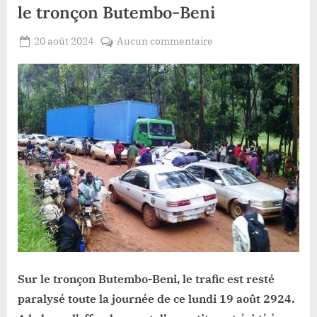
le tronçon Butembo-Beni
Posted
sur
20 août 2024
Aucun commentaire
By
Patient
on
Nord-
ROMEO
Kivu
:
le
trafic
suspendu
sur
le
tronçon
Butembo-
Beni
Sur le tronçon Butembo-Beni, le trafic est resté
paralysé toute la journée de ce lundi 19 août 2924.