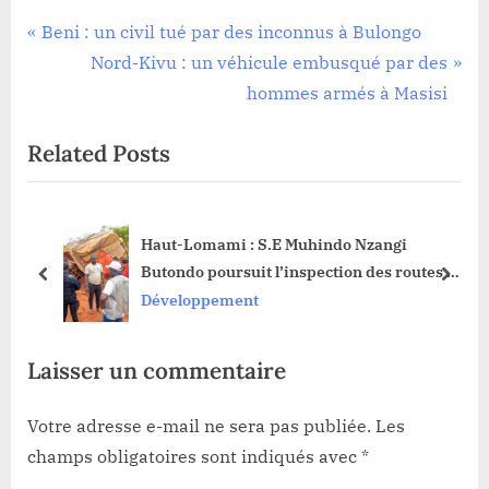
Infrastructure
Navigation
P
Beni : un civil tué par des inconnus à Bulongo
r
N
Nord-Kivu : un véhicule embusqué par des
de
e
e
hommes armés à Masisi
l’article
v
x
Related Posts
i
t
o
P
u
o
phe
Haut-Lomami : S.E Muhindo Nzangi
s
s
Butondo poursuit l’inspection des routes de
P
t
prev
next
desserte agricole avant la thérapie de choc
Développement
o
:
s
Laisser un commentaire
t
:
Votre adresse e-mail ne sera pas publiée.
Les
champs obligatoires sont indiqués avec
*