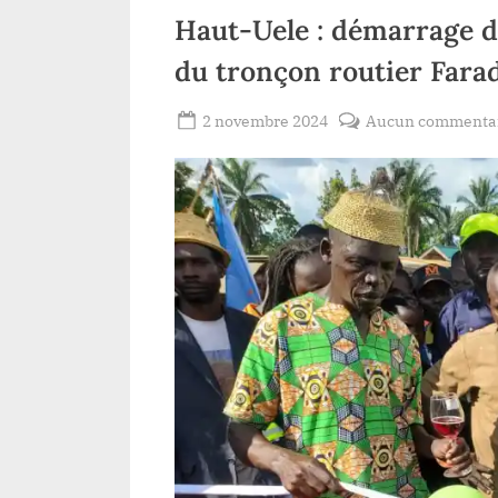
Haut-Uele : démarrage de
du tronçon routier Far
Posted
2 novembre 2024
Aucun commenta
By
Patient
on
ROMEO