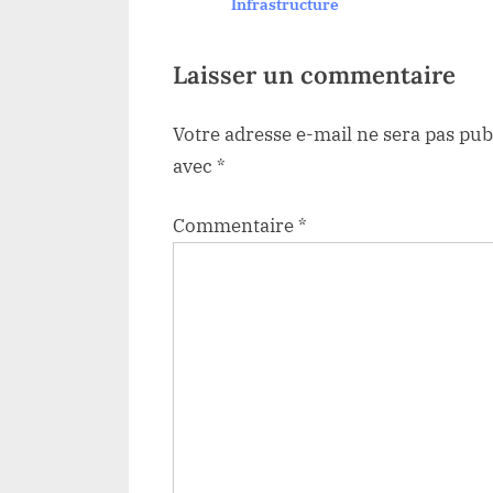
ronçon routier Isiro-
Infrastructure
s
t
:
Laisser un commentaire
Votre adresse e-mail ne sera pas pub
avec
*
Commentaire
*