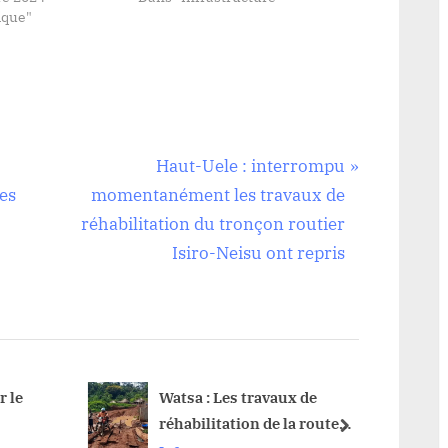
ique"
N
Haut-Uele : interrompu
e
es
momentanément les travaux de
x
réhabilitation du tronçon routier
t
Isiro-Neisu ont repris
P
o
s
t
:
e
Watsa : Les travaux de
Faradj
réhabilitation de la route
espoir
next