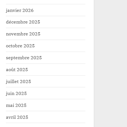
janvier 2026
décembre 2025
novembre 2025
octobre 2025
septembre 2025
août 2025
juillet 2025
juin 2025
mai 2025
e : Réhabilitation de la RN26, un
Faradje : Lancement ef
avril 2025
 pour l’économie locale
travaux de réhabilitat