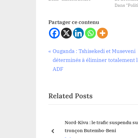
Dans "Polit
Partager ce contenu
Navigation
P
Ouganda : Tshisekedi et Museveni
Infrastructure
r
déterminés à éliminer totalement l
de
e
ADF
v
l’article
i
Related Posts
o
u
s
P
rompu
Nord-Kivu : le trafic suspendu sur l
s travaux de
tronçon Butembo-Beni
o
prev