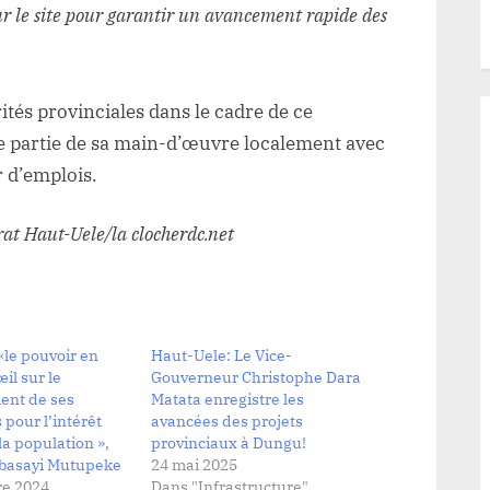
 sur le site pour garantir un avancement rapide des
rités provinciales dans le cadre de ce
ne partie de sa main-d’œuvre localement avec
r d’emplois.
t Haut-Uele/la clocherdc.net
le pouvoir en
Haut-Uele: Le Vice-
il sur le
Gouverneur Christophe Dara
nt de ses
Matata enregistre les
 pour l’intérêt
avancées des projets
la population »,
provinciaux à Dungu!
ibasayi Mutupeke
24 mai 2025
e 2024
Dans "Infrastructure"