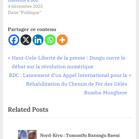
4 décembre 2025
Dans "Politique"
Partager ce contenu
Infrastructure
Navigation
P
Haut-Uele-Liberté de la presse : Dungu ouvre le
,
r
débat sur la révolution numérique
de
Politique
N
e
RDC : Lancement d’un Appel International pour la
l’article
e
v
Réhabilitation du Chemin de Fer des Uélés
x
i
Bumba-Mungbere
t
o
Related Posts
P
u
o
s
s
P
Nord-Kivu : Tumusifu Bazungu Baeni
t
o