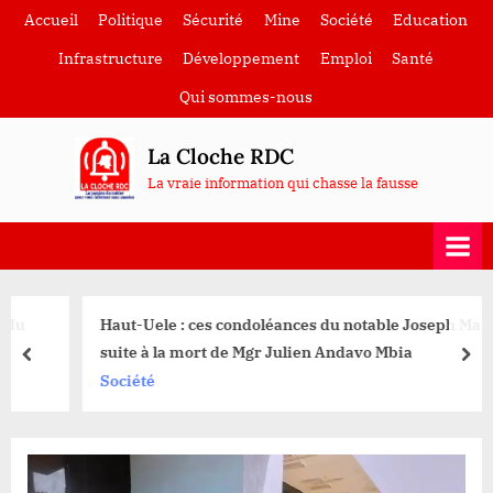
Skip
Accueil
Politique
Sécurité
Mine
Société
Education
to
Infrastructure
Développement
Emploi
Santé
content
Qui sommes-nous
La Cloche RDC
La vraie information qui chasse la fausse
Haut-Uele : ces condoléances du notable Joseph Mamuzi
suite à la mort de Mgr Julien Andavo Mbia
prev
nex
Société