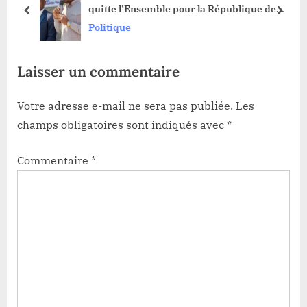
quitte l’Ensemble pour la République de
:
s
prev
next
Katumbi et rejoint le RCD-KML
Politique
t
:
Laisser un commentaire
Votre adresse e-mail ne sera pas publiée.
Les
champs obligatoires sont indiqués avec
*
Commentaire
*