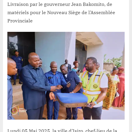
Lacloche
Uele:
Livraison par le gouverneur Jean Bakomito, de
Matériels
matériels pour le Nouveau Siège de l’Assemblée
livrés,un
Provinciale
mois
pour
transformer
l’Assemblée
Provinciale
Lundi 05 Mai 2025, la ville d’Isiro, chef-lieu de la