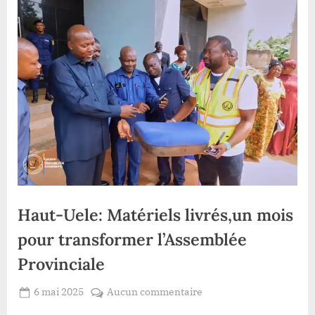
Haut-Uele: Matériels livrés,un mois
pour transformer l’Assemblée
Provinciale
Posted
sur
6 mai 2025
Aucun commentaire
By
Redaction
on
Haut-