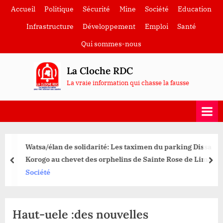
Skip
Accueil
Politique
Sécurité
Mine
Société
Education
to
Infrastructure
Développement
Emploi
Santé
content
Qui sommes-nous
La Cloche RDC
La vraie information qui chasse la fausse
Watsa/élan de solidarité: Les taximen du parking Dissa
Korogo au chevet des orphelins de Sainte Rose de Lima
prev
nex
Société
Haut-uele :des nouvelles