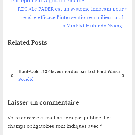
e
entrepreneurs agroalimentaires
l’article
v
N
RDC:«Le PADER est un système innovant pour
i
e
rendre efficace l’intervention en milieu rural
o
x
»,MinEtat Muhindo Nzangi
u
t
Related Posts
s
P
P
o
o
s
ur
s
t
Haut-Uele : 12 élèves mordus par le chien à Watsa
t
:
prev
next
Société
:
Laisser un commentaire
Votre adresse e-mail ne sera pas publiée.
Les
champs obligatoires sont indiqués avec
*