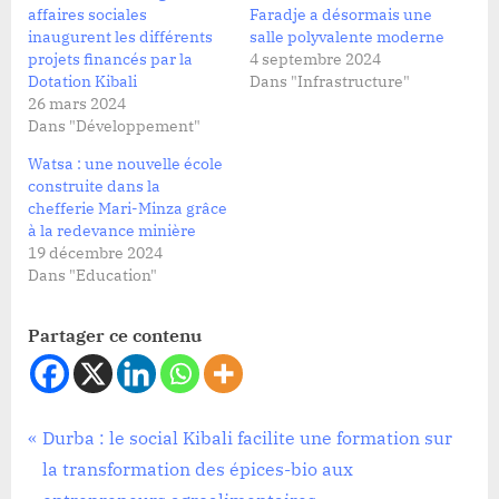
affaires sociales
Faradje a désormais une
inaugurent les différents
salle polyvalente moderne
projets financés par la
4 septembre 2024
Dotation Kibali
Dans "Infrastructure"
26 mars 2024
Dans "Développement"
Watsa : une nouvelle école
construite dans la
chefferie Mari-Minza grâce
à la redevance minière
19 décembre 2024
Dans "Education"
Partager ce contenu
Tags:
Infrastructure
RDC
Navigation
P
Durba : le social Kibali facilite une formation sur
,
r
la transformation des épices-bio aux
de
Société