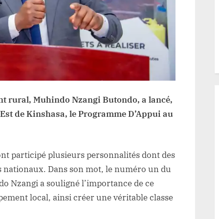
rural
»,MinEtat
Muhindo
Nzangi
nt rural, Muhindo Nzangi Butondo, a lancé,
 l’Est de Kinshasa, le Programme D’Appui au
ont participé plusieurs personnalités dont des
és nationaux. Dans son mot, le numéro un du
 Nzangi a souligné l’importance de ce
ment local, ainsi créer une véritable classe