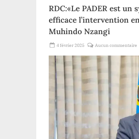
RDC:«Le PADER est un s
efficace l’intervention e
Muhindo Nzangi
Posted
4 février 2025
Aucun commentaire
By
Gloire
on
VYAVU
e
l