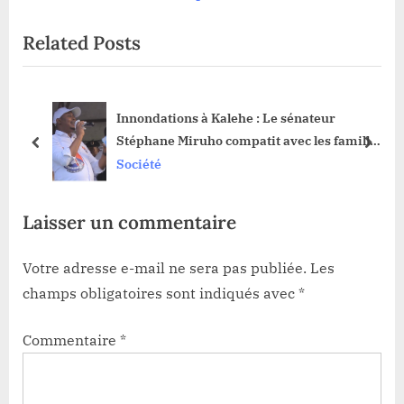
o
P
Related Posts
u
o
s
s
P
t
ote
Innondations à Kalehe : Le sénateur
o
:
Stéphane Miruho compatit avec les familles
s
prev
next
des victimes
Société
t
:
Laisser un commentaire
Votre adresse e-mail ne sera pas publiée.
Les
champs obligatoires sont indiqués avec
*
Commentaire
*