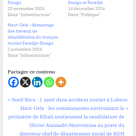
Dungu
Dungu et Faradje
23 novembre 2024
14 décembre 2024
Dans "Infrastructure"
Dans "Politique"
Haut-Uele : démarrage
des travaux de
réhabilitation du tronçon
routier Faradje-Dungu
2 novembre 2024
Dans "Infrastructure"
Partager ce contenu
Société
Navigation
P
Nord-Kivu : 1 mort dans accident routier à Lubero
r
N
Haut-Uele : les communautés environnant le
de
e
e
périmètre de Kibali soutiennent la candidature de
l’article
v
x
Olivier Atamadri Manvotama au poste du
i
t
directeur chef de département social de KGM