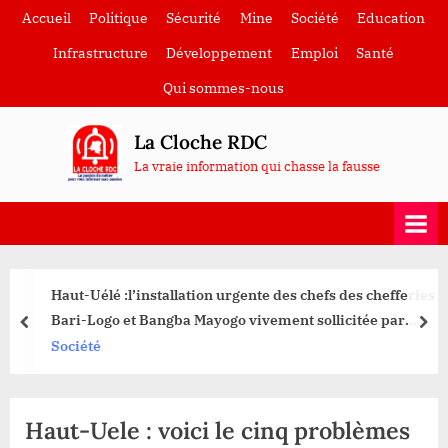
Skip
Accueil
Politique
Sécurité
Mine
Société
Education
to
Infrastructure
Développement
Emploi
Santé
content
Qui sommes-nous
La Cloche RDC
La vraie information qui chasse la fausse
Haut-Uélé :l’installation urgente des chefs des chefferies
Bari-Logo et Bangba Mayogo vivement sollicitée par
prev
nex
l’ADDA
Société
Haut-Uele : voici le cinq problèmes