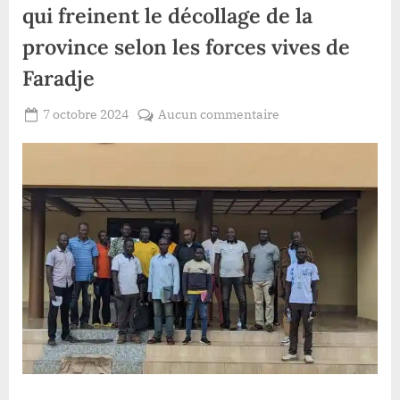
qui freinent le décollage de la
province selon les forces vives de
Faradje
Posted
sur
7 octobre 2024
Aucun commentaire
By
Patient
on
Haut-
ROMEO
Uele
:
voici
le
cinq
problèmes
qui
freinent
le
décollage
de
la