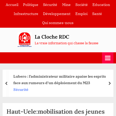
Skip
Accueil
Politique
Sécurité
Mine
Société
Education
to
Infrastructure
Développement
Emploi
Santé
content
Qui sommes-nous
La Cloche RDC
La vraie information qui chasse la fausse
Lubero : l’administrateur militaire apaise les esprits
face aux rumeurs d’un déploiement du M23
prev
nex
Sécurité
Haut-Uele:mobilisation des jeunes