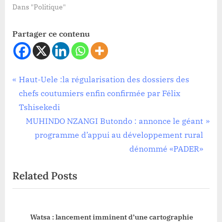
Dans "Politique"
Partager ce contenu
Société
Navigation
P
Haut-Uele :la régularisation des dossiers des
r
chefs coutumiers enfin confirmée par Félix
de
e
Tshisekedi
l’article
v
N
MUHINDO NZANGI Butondo : annonce le géant
i
e
programme d’appui au développement rural
o
x
dénommé «PADER»
u
t
Related Posts
s
P
P
o
o
s
Watsa : lancement imminent d’une cartographie
s
t