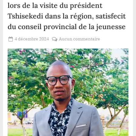
lors de la visite du président
Tshisekedi dans la région, satisfecit
du conseil provincial de la jeunesse
Posted
sur
4 décembre 2024
Aucun commentaire
By
Patient
on
Haut-
ROMEO
Uele:mobilisation
des
jeunes
lors
de
la
visite
du
président
Tshisekedi
dans
la