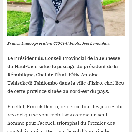
région,
satisfecit
du
conseil
provincial
de
la
Franck Duabo président CTJ/H-U Photo: Joël Lembakasi
jeunesse
Le Président du Conseil Provincial de la Jeunesse
du Haut-Uele salue le passage du président de la
République, Chef de l’État, Félix-Antoine
Tshisekedi Tshilombo dans la ville d’Isiro, chef-lieu
de cette province située au nord-est du pays.
En effet, Franck Duabo, remercie tous les jeunes du
ressort qui se sont mobilisés comme un seul
homme pour l’accueil triomphal du Premier des
congolais, qui a atterri sur le sol d’Anuarite le