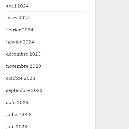
avril 2024
mars 2024
février 2024
janvier 2024
décembre 2023
novembre 2023
octobre 2023
septembre 2023
août 2023
: La Société Civile forces vives
GOMA/PAGE R
juillet 2023
le départ du colonel Aimé Twite
rompre avec l
juin 2023
IBA
Monsieur Rao
é
Société