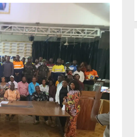
iomédicales,un laboratoire
nformatique moderne et un
telier de coupe et couture