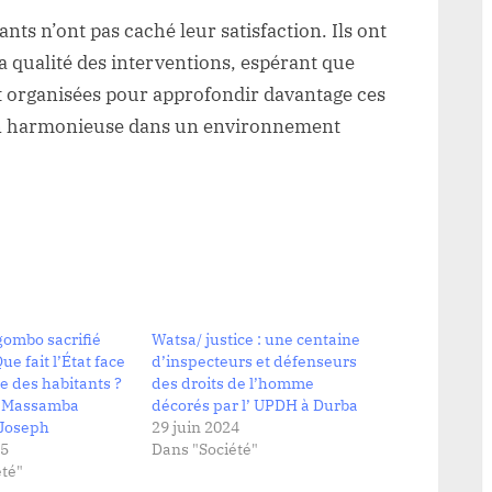
pants n’ont pas caché leur satisfaction. Ils ont
la qualité des interventions, espérant que
nt organisées pour approfondir davantage ces
tion harmonieuse dans un environnement
gombo sacrifié
Watsa/ justice : une centaine
Que fait l’État face
d’inspecteurs et défenseurs
se des habitants ?
des droits de l’homme
e Massamba
décorés par l’ UPDH à Durba
Joseph
29 juin 2024
25
Dans "Société"
té"