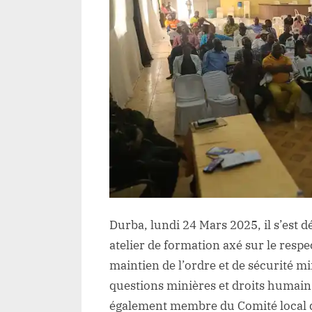
p
m
d
K
f
e
i
s
l
r
d
d
d
Durba, lundi 24 Mars 2025, il s’est d
l
atelier de formation axé sur le respe
à
maintien de l’ordre et de sécurité mi
D
questions minières et droits humai
également membre du Comité local d