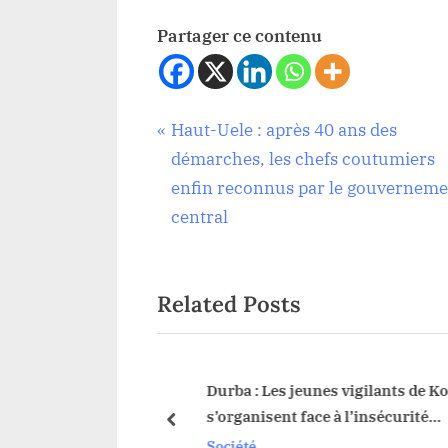
Partager ce contenu
Navigation
P
Haut-Uele : après 40 ans des
Société
r
démarches, les chefs coutumiers
de
e
enfin reconnus par le gouverneme
v
central
l’article
i
o
Related Posts
u
s
P
o
urs de protestation
Durba : Les jeunes vigilants de Kok
 gouvernance, la
s’organisent face à l’insécurité
s
prev
se le ton
grandissante
Société