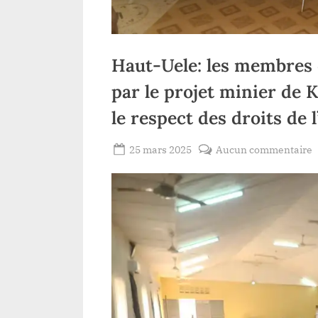
Haut-Uele: les membres
par le projet minier de K
le respect des droits de
Posted
s
25 mars 2025
Aucun commentaire
By
Redaction
on
H
Lacloche
U
l
d
i
p
l