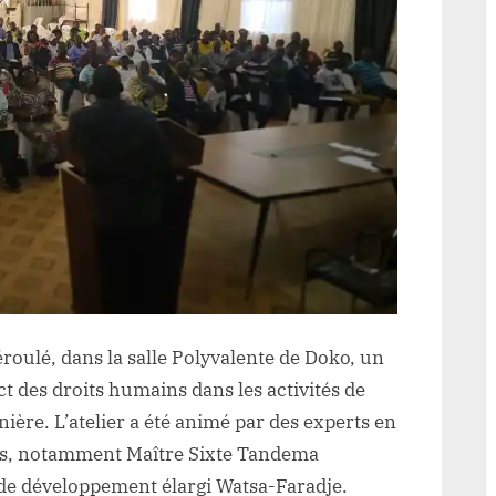
rojet
inier
e
ibali,
ormés
t
nformer
ur
e
espect
es
roits
e
éroulé, dans la salle Polyvalente de Doko, un
’homme
ct des droits humains dans les activités de
nière. L’atelier a été animé par des experts en
urba
ns, notamment Maître Sixte Tandema
e développement élargi Watsa-Faradje.