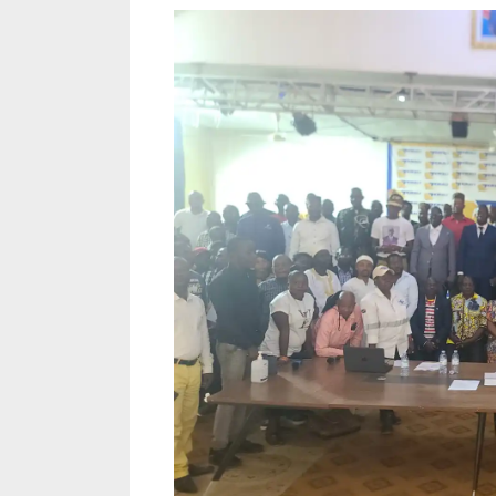
b
i
a