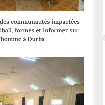
 des communautés impactées
ibali, formés et informer sur
 l’homme à Durba
ur
aut-
ele:
es
membres
es
communautés
mpactées
ar
e