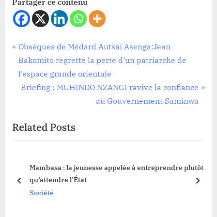
Partager ce contenu
Société
Navigation
P
Obsèques de Médard Autsai Asenga:Jean
r
Bakomito regrette la perte d’un patriarche de
de
e
l’espace grande orientale
l’article
v
N
Briefing : MUHINDO NZANGI ravive la confiance
i
e
au Gouvernement Suminwa
o
x
Related Posts
u
t
s
P
P
o
Mambasa : la jeunesse appelée à entreprendre plutôt
o
s
qu’attendre l’État
s
t
prev
next
Société
t
:
: