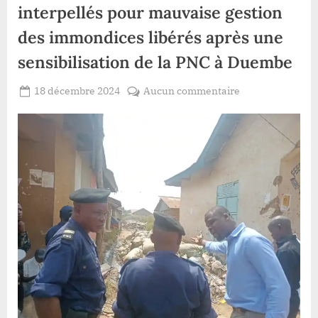
interpellés pour mauvaise gestion
des immondices libérés après une
sensibilisation de la PNC à Duembe
Posted
sur
18 décembre 2024
Aucun commentaire
By
Gloire
on
Watsa:les
VYAVU
opérateurs
économiques
interpellés
pour
mauvaise
gestion
des
immondices
libérés
après
une
sensibilisation