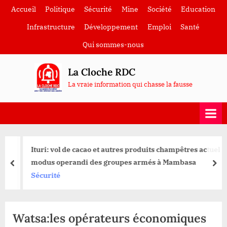
Skip
Accueil
Politique
Sécurité
Mine
Société
Education
to
Infrastructure
Développement
Emploi
Santé
content
Qui sommes-nous
La Cloche RDC
La vraie information qui chasse la fausse
Ituri: vol de cacao et autres produits champêtres actuel
modus operandi des groupes armés à Mambasa
prev
nex
Sécurité
Watsa:les opérateurs économiques