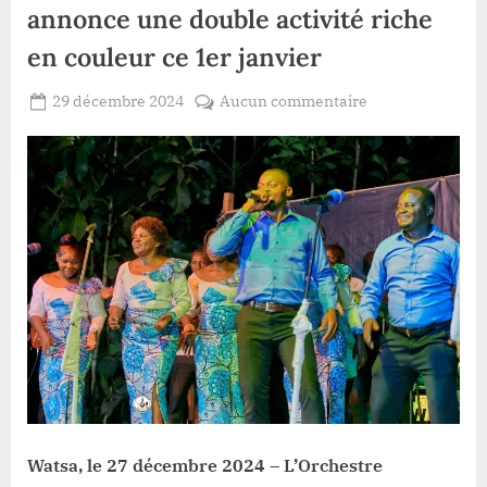
annonce une double activité riche
en couleur ce 1er janvier
Posted
sur
29 décembre 2024
Aucun commentaire
By
Gloire
on
Watsa
VYAVU
:
l’orchestre
Nouvelle
Vie
annonce
une
double
activité
riche
en
couleur
ce
1er
Watsa, le 27 décembre 2024 – L’Orchestre
janvier