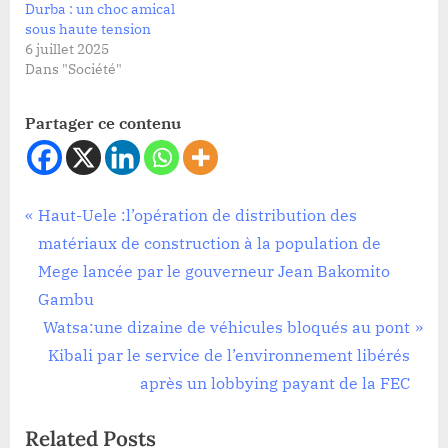
Durba : un choc amical
sous haute tension
6 juillet 2025
Dans "Société"
Partager ce contenu
Société
Navigation
P
Haut-Uele :l’opération de distribution des
r
matériaux de construction à la population de
de
e
Mege lancée par le gouverneur Jean Bakomito
l’article
v
Gambu
i
N
Watsa:une dizaine de véhicules bloqués au pont
o
e
Kibali par le service de l’environnement libérés
u
x
après un lobbying payant de la FEC
s
t
Related Posts
P
P