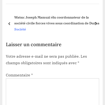
o
o
s
s
6:
Watsa: Joseph Mamuzi élu coordonnateur de la
t
t
société civile forces vives sous coordination de Durba
:
:
prev
next
Société
Laisser un commentaire
Votre adresse e-mail ne sera pas publiée.
Les
champs obligatoires sont indiqués avec
*
Commentaire
*