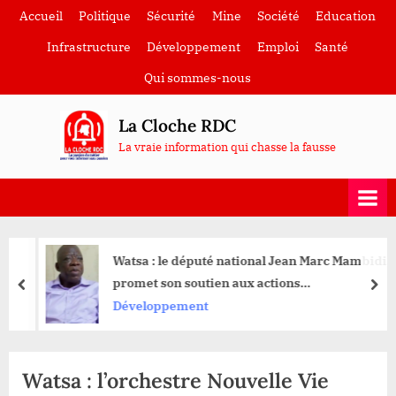
Skip
Accueil
Politique
Sécurité
Mine
Société
Education
to
Infrastructure
Développement
Emploi
Santé
content
Qui sommes-nous
La Cloche RDC
La vraie information qui chasse la fausse
Watsa : le député national Jean Marc Mambidi
promet son soutien aux actions
prev
nex
d’ADJUMEDPHARM à Kokiza
Développement
Watsa : l’orchestre Nouvelle Vie