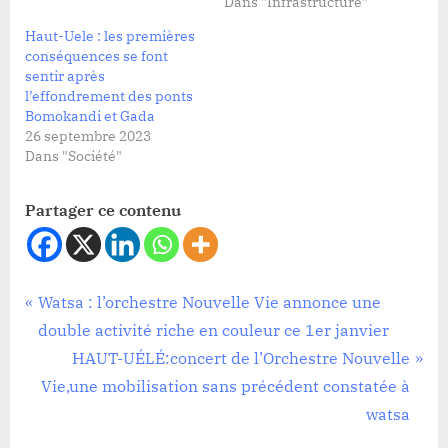
Dans "Infrastructure"
Haut-Uele : les premières
conséquences se font
sentir après
l’effondrement des ponts
Bomokandi et Gada
26 septembre 2023
Dans "Société"
Partager ce contenu
Société
Navigation
P
Watsa : l’orchestre Nouvelle Vie annonce une
r
double activité riche en couleur ce 1er janvier
de
e
N
HAUT-UÉLÉ:concert de l’Orchestre Nouvelle
l’article
v
e
Vie,une mobilisation sans précédent constatée à
i
x
watsa
o
t