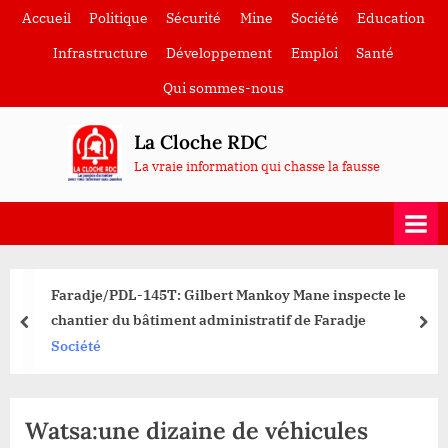
Skip
Accueil
Politique
Sécurité
Mine
Société
Education
to
Infrastructure
Développement
Emploi
Santé
content
Qui sommes-nous
La Cloche RDC
La vraie information qui chasse la fausse
Faradje/PDL-145T: Gilbert Mankoy Mane inspecte le
chantier du bâtiment administratif de Faradje
prev
nex
Société
Watsa:une dizaine de véhicules