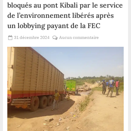
bloqués au pont Kibali par le service
de l’environnement libérés après
un lobbying payant de la FEC
Posted
sur
31 décembre 2024
Aucun commentaire
By
Gloire
on
Watsa:une
VYAVU
dizaine
de
véhicules
bloqués
au
pont
Kibali
par
le
service
de
l’environnement