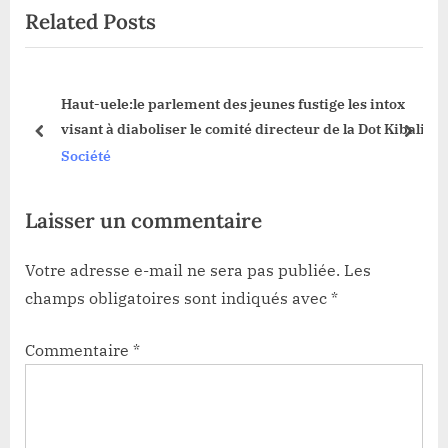
Related Posts
u
P
s
o
P
s
e parlement des jeunes fustige les intox
Haut-Ue
o
t
aboliser le comité directeur de la Dot Kibali
chefs c
s
:
prev
next
gouver
Sociét
t
:
Laisser un commentaire
Votre adresse e-mail ne sera pas publiée.
Les
champs obligatoires sont indiqués avec
*
Commentaire
*