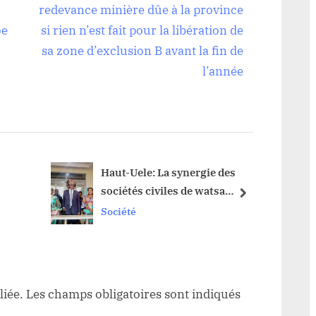
x
redevance minière dûe à la province
t
oe
si rien n’est fait pour la libération de
P
sa zone d’exclusion B avant la fin de
o
l’année
s
t
:
Haut-Uele: La synergie des
sociétés civiles de watsa
next
annule sa décision de
Société
protester contre
l’interpellation du chef de
secteur kibali
liée.
Les champs obligatoires sont indiqués