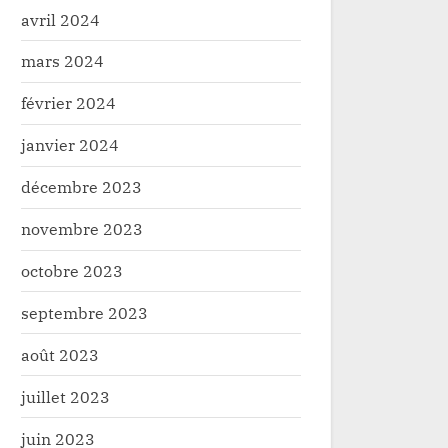
avril 2024
mars 2024
février 2024
janvier 2024
décembre 2023
novembre 2023
Mort de Benoît XVI: La
Haut-Uele : c
octobre 2023
communauté « Nande » de
d’activités 
Goma se joint aux fidèles
Durba après 
Société
Sécurité
septembre 2023
catholiques rependus à travers
commerçant
le monde
août 2023
juillet 2023
juin 2023