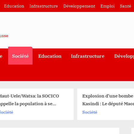
Education
Infrastructure
Développement
Emploi
Santé
ausse
e
Société
Education
Infrastructure
Dévelop
aut-Uele/Watsa: la SOCICO
Explosion d’une bombe 
ppelle la population à se
Kasindi : Le député Mao
obiliser pour réserver un
Katsongo appelle à une
ociété
Société
ccueil chaleureux au
mobilisation contre le
inistre nationale des Mines
terrorisme