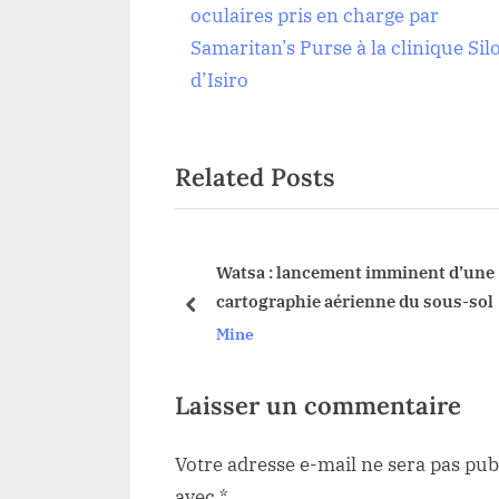
de
e
oculaires pris en charge par
v
Samaritan’s Purse à la clinique Sil
l’article
i
d’Isiro
o
u
Related Posts
s
P
o
s
gue Mbila cherche à
Watsa : lancement imminent d’une
ritoire de Watsa»
cartographie aérienne du sous-sol
t
prev
)
Mine
:
Laisser un commentaire
Votre adresse e-mail ne sera pas pub
avec
*