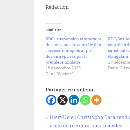
Rédaction
Similaire
RDC : suspension temporaire
RDC/Suspe
des missions de contrôle des
contrôles d
services étatiques auprès
satisfecit d
des entreprises par la
Nangelani
première ministre
19 décembr
18 décembre 2025
Dans "Dév
Dans "Société"
Partager ce contenu
Navigation
P
Haut-Uele : Christophe Dara rend
Société
r
visite de réconfort aux malades