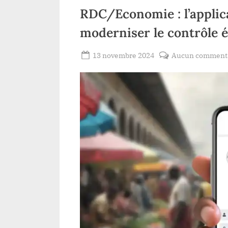
ocaux
e
RDC/Economie : l’applic
moderniser le contrôle
Posted
13 novembre 2024
Aucun comment
By
Patient
on
ROMEO