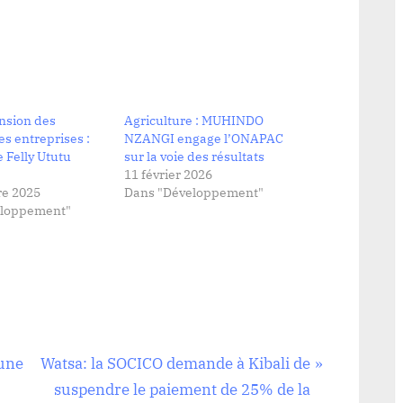
nsion des
Agriculture : MUHINDO
es entreprises :
NZANGI engage l’ONAPAC
e Felly Ututu
sur la voie des résultats
11 février 2026
e 2025
Dans "Développement"
eloppement"
N
 une
Watsa: la SOCICO demande à Kibali de
e
suspendre le paiement de 25% de la