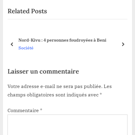
o
x
Related Posts
u
t
s
P
P
o
s
o
s
Nord-Kivu : 4 personnes foudroyées à Beni
la
s
t
prev
next
Société
t
:
:
Laisser un commentaire
Votre adresse e-mail ne sera pas publiée.
Les
champs obligatoires sont indiqués avec
*
Commentaire
*