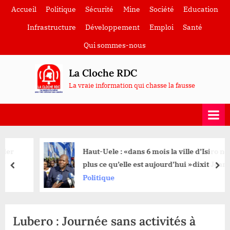
Skip
Accueil
Politique
Sécurité
Mine
Société
Education
to
Infrastructure
Développement
Emploi
Santé
content
Qui sommes-nous
La Cloche RDC
La vraie information qui chasse la fausse
Haut-Uele : «dans 6 mois la ville d’Isiro ne sera
plus ce qu’elle est aujourd’hui »dixit Jean
prev
nex
Bakomito Gambu
Politique
Lubero : Journée sans activités à