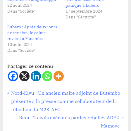
22 août 2024
panique à Lubero
Dans "Société"
17 septembre 2024
Dans "Sécurité"
Lubero : Après deux jours
de tension, le calme
revient à Musimba
10 août 2024
Dans "Société"
Partager ce contenu
Société
Navigation
P
Nord-Kivu : Un ancien maire adjoint de Butembo
r
présenté à la presse comme collaborateur de la
de
e
rébellion du M23-AFC
l’article
v
N
Beni : 2 civils exécutés par les rebelles ADF à
i
e
Mamove