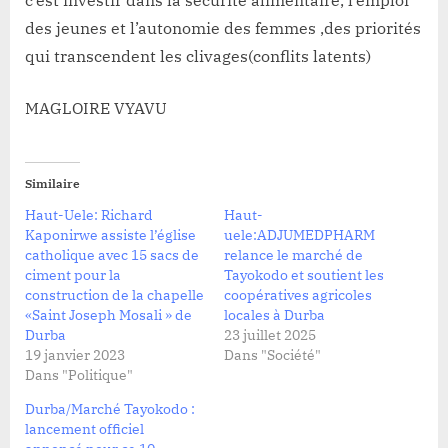
c’est investir dans la sécurité alimentaire, l’emploi
des jeunes et l’autonomie des femmes ,des priorités
qui transcendent les clivages(conflits latents)
MAGLOIRE VYAVU
Similaire
Haut-Uele: Richard
Haut-
Kaponirwe assiste l’église
uele:ADJUMEDPHARM
catholique avec 15 sacs de
relance le marché de
ciment pour la
Tayokodo et soutient les
construction de la chapelle
coopératives agricoles
«Saint Joseph Mosali » de
locales à Durba
Durba
23 juillet 2025
19 janvier 2023
Dans "Société"
Dans "Politique"
Durba/Marché Tayokodo :
lancement officiel