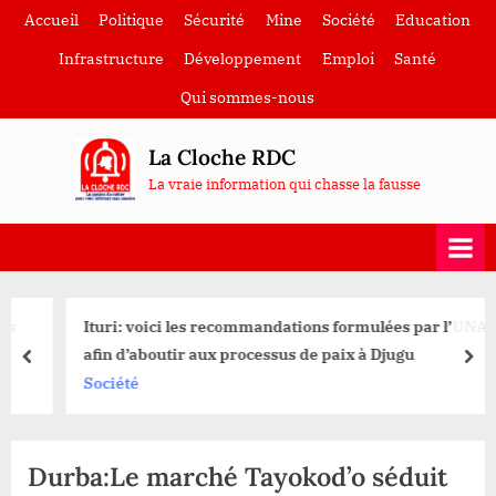
Skip
Accueil
Politique
Sécurité
Mine
Société
Education
to
Infrastructure
Développement
Emploi
Santé
content
Qui sommes-nous
La Cloche RDC
La vraie information qui chasse la fausse
Ituri: voici les recommandations formulées par l’UNADI
afin d’aboutir aux processus de paix à Djugu
prev
nex
Société
Durba:Le marché Tayokod’o séduit