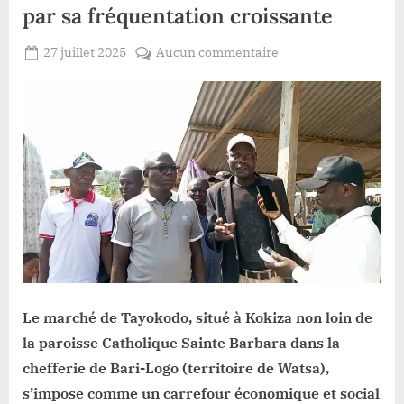
par sa fréquentation croissante
Posted
sur
27 juillet 2025
Aucun commentaire
By
Patient
on
Durba:Le
ROMEO
marché
Tayokod’o
séduit
par
sa
fréquentation
croissante
Le marché de Tayokodo, situé à Kokiza non loin de
la paroisse Catholique Sainte Barbara dans la
chefferie de Bari-Logo (territoire de Watsa),
s’impose comme un carrefour économique et social