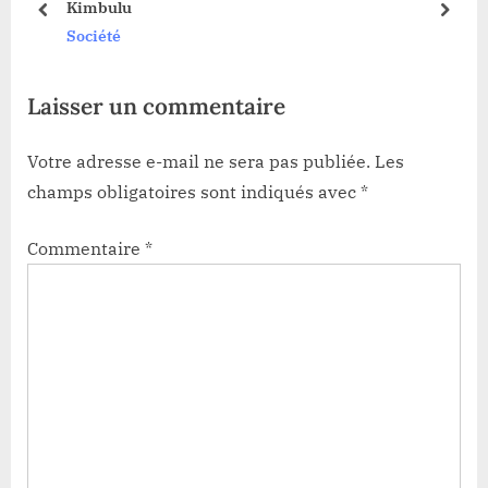
Kimbulu
o
t
prev
next
Société
s
:
t
Laisser un commentaire
:
Votre adresse e-mail ne sera pas publiée.
Les
champs obligatoires sont indiqués avec
*
Commentaire
*