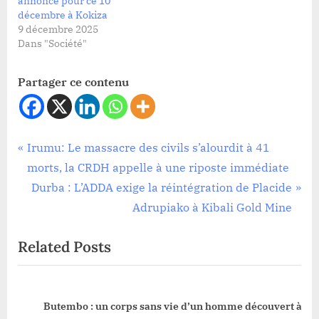
annoncé pour ce 10
décembre à Kokiza
9 décembre 2025
Dans "Société"
Partager ce contenu
Société
Navigation
P
Irumu: Le massacre des civils s’alourdit à 41
r
morts, la CRDH appelle à une riposte immédiate
de
e
N
Durba : L’ADDA exige la réintégration de Placide
l’article
v
e
Adrupiako à Kibali Gold Mine
i
x
Related Posts
o
t
u
P
s
o
Butembo : un corps sans vie d’un homme découvert à
P
s