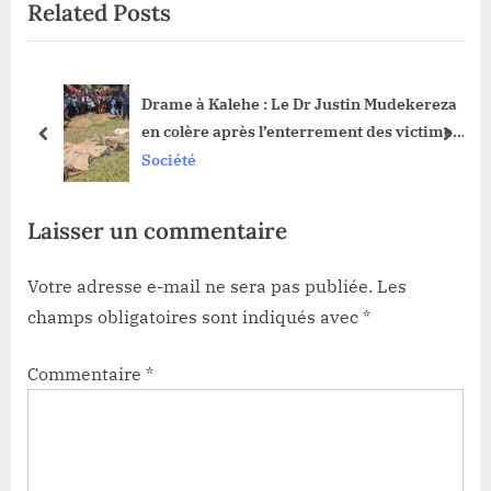
Related Posts
u
P
s
o
P
s
Drame à Kalehe : Le Dr Justin Mudekereza
o
t
en colère après l’enterrement des victimes
s
:
prev
next
dans des fausses communes
Société
t
(Communiqué)
:
Laisser un commentaire
Votre adresse e-mail ne sera pas publiée.
Les
champs obligatoires sont indiqués avec
*
Commentaire
*