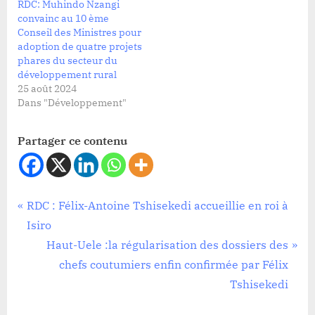
RDC: Muhindo Nzangi
convainc au 10 ème
Conseil des Ministres pour
adoption de quatre projets
phares du secteur du
développement rural
25 août 2024
Dans "Développement"
Partager ce contenu
Société
Navigation
P
RDC : Félix-Antoine Tshisekedi accueillie en roi à
r
Isiro
de
e
N
Haut-Uele :la régularisation des dossiers des
l’article
v
e
chefs coutumiers enfin confirmée par Félix
i
x
Tshisekedi
o
t