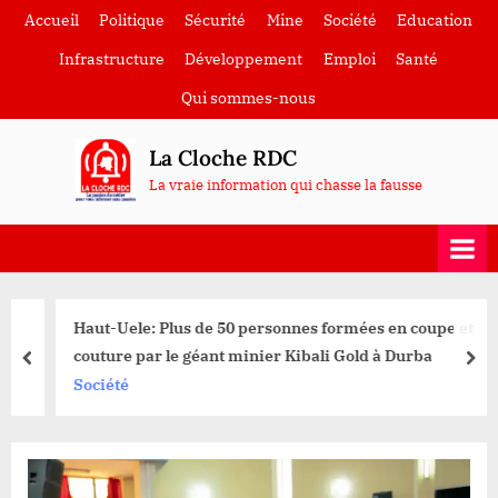
Skip
Accueil
Politique
Sécurité
Mine
Société
Education
to
Infrastructure
Développement
Emploi
Santé
content
Qui sommes-nous
La Cloche RDC
La vraie information qui chasse la fausse
Haut-Uele: Plus de 50 personnes formées en coupe et
couture par le géant minier Kibali Gold à Durba
prev
nex
Société