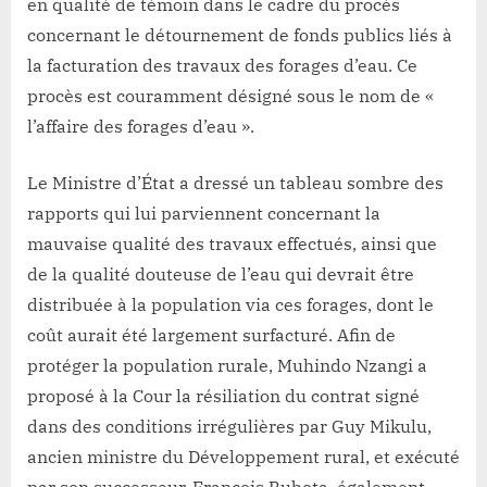
en qualité de témoin dans le cadre du procès
surfacturé
concernant le détournement de fonds publics liés à
dix
la facturation des travaux des forages d’eau. Ce
fois
plus
procès est couramment désigné sous le nom de «
cher
l’affaire des forages d’eau ».
que
la
Le Ministre d’État a dressé un tableau sombre des
norme”
rapports qui lui parviennent concernant la
mauvaise qualité des travaux effectués, ainsi que
de la qualité douteuse de l’eau qui devrait être
distribuée à la population via ces forages, dont le
coût aurait été largement surfacturé. Afin de
protéger la population rurale, Muhindo Nzangi a
proposé à la Cour la résiliation du contrat signé
dans des conditions irrégulières par Guy Mikulu,
ancien ministre du Développement rural, et exécuté
par son successeur, François Rubota, également