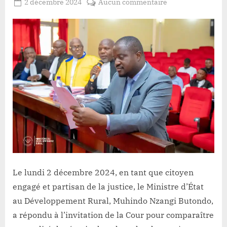
Posted
sur
2 décembre 2024
Aucun commentaire
By
Redaction
on
Procès
Lacloche
forage
:
Devant
les
juges
S.E
Muhindo
Nzangi
estime
qu“on
ne
peut
pas
Le lundi 2 décembre 2024, en tant que citoyen
continuer
engagé et partisan de la justice, le Ministre d’État
à
exécuter
au Développement Rural, Muhindo Nzangi Butondo,
un
a répondu à l’invitation de la Cour pour comparaître
contrat