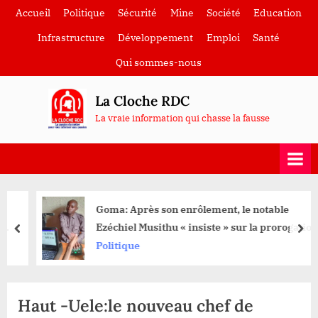
Skip
Accueil
Politique
Sécurité
Mine
Société
Education
to
Infrastructure
Développement
Emploi
Santé
content
Qui sommes-nous
La Cloche RDC
La vraie information qui chasse la fausse
Goma: Après son enrôlement, le notable
Ezéchiel Musithu « insiste » sur la prorogation
prev
nex
du délai des opérations
Politique
Haut -Uele:le nouveau chef de