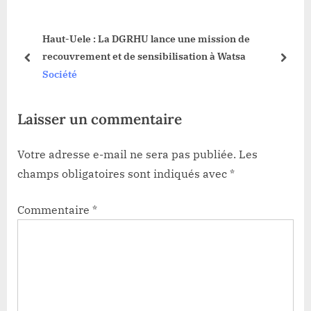
o
s
s
P
 la
Haut-Uele : La DGRHU lance une mission de
t
o
recouvrement et de sensibilisation à Watsa
:
s
prev
next
Société
t
:
Laisser un commentaire
Votre adresse e-mail ne sera pas publiée.
Les
champs obligatoires sont indiqués avec
*
Commentaire
*