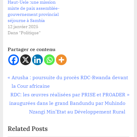
Haut-Uele :une mission
mixte de paix assemblée-
gouvernement provincial
séjourne à Sambia
12 janvier 2025
Dans "Politique"
Partager ce contenu
Société
Navigation
P
Arusha : poursuite du procès RDC-Rwanda devant
r
la Cour africaine
de
N
e
RDC: les œuvres réalisées par PRISE et PROADER
l’article
e
v
inaugurées dans le grand Bandundu par Muhindo
x
i
Nzangi Min’Etat au Développement Rural
t
o
Related Posts
P
u