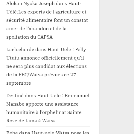
Alokan Nyoka Joseph
dans
Haut-
Uélé:Les experts de l’agriculture et
sécurité alimentaire font un constat
amer de l’abandon et de la
spoliation du CAPSA
Laclocherdc
dans
Haut-Uele : Felly
Ututu annonce officiellement qu’il
ne sera plus candidat aux élections
de la FEC/Watsa prévues ce 27
septembre
Destiné
dans
Haut-Uele : Emmanuel
Manabe apporte une assistance
humanitaire à l’orphelinat Sainte
Rose de Lima à Watsa
Bebe
dans
Haut-uele:Watsa pose les