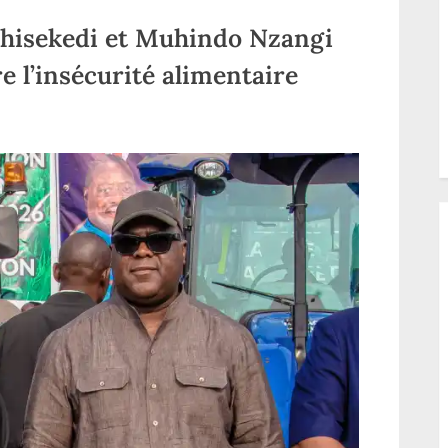
shisekedi et Muhindo Nzangi
e l’insécurité alimentaire
ao,
ekedi
ndo
gi
nt
ade
e