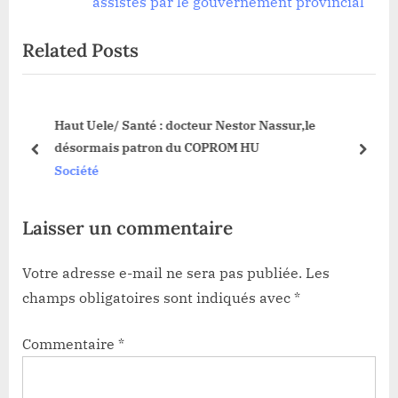
l’article
e
v
assistés par le gouvernement provincial
x
i
Related Posts
t
o
P
u
o
s
es
Haut Uele/ Santé : docteur Nestor Nassur,le
s
P
désormais patron du COPROM HU
t
o
prev
next
Société
:
s
t
Laisser un commentaire
:
Votre adresse e-mail ne sera pas publiée.
Les
champs obligatoires sont indiqués avec
*
Commentaire
*