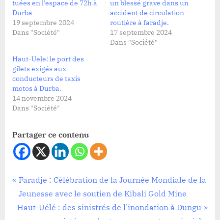
tuées en l’espace de 72h à
un blessé grave dans un
Durba
accident de circulation
19 septembre 2024
routière à faradje.
Dans "Société"
17 septembre 2024
Dans "Société"
Haut-Uele: le port des
gilets exigés aux
conducteurs de taxis
motos à Durba.
14 novembre 2024
Dans "Société"
Partager ce contenu
Société
Navigation
P
Faradje : Célébration de la Journée Mondiale de la
r
Jeunesse avec le soutien de Kibali Gold Mine
de
N
e
Haut-Uélé : des sinistrés de l’inondation à Dungu