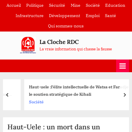
Skip
Accueil
Politique
Sécurité
Mine
Société
Education
to
Infrastructure
Développement
Emploi
Santé
content
Qui sommes-nous
La Cloche RDC
La vraie information qui chasse la fausse
Haut-uele :l’élite intellectuelle de Watsa et Faradje reçoit
le soutien stratégique de Kibali
prev
nex
Société
Haut-Uele : un mort dans un