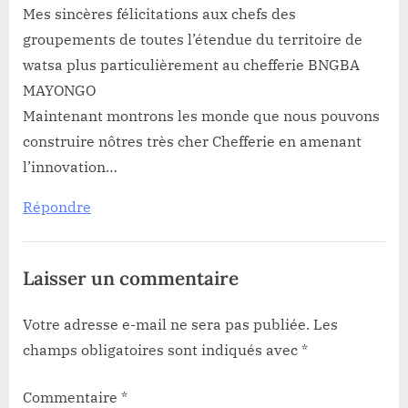
des
Mes sincères félicitations aux chefs des
groupements de toutes l’étendue du territoire de
chefs
watsa plus particulièrement au chefferie BNGBA
des
MAYONGO
chefferies
Maintenant montrons les monde que nous pouvons
Bari-
construire nôtres très cher Chefferie en amenant
Logo
l’innovation…
et
Répondre
Bangba
Mayogo
vivement
Laisser un commentaire
sollicitée
par
Votre adresse e-mail ne sera pas publiée.
Les
champs obligatoires sont indiqués avec
*
l’ADDA”
Commentaire
*