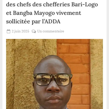
des chefs des chefferies Bari-Logo
et Bangba Mayogo vivement
sollicitée par l’ADDA
Posted
sur
2 juin 2025
Un commentaire
By
Patient
on
Haut-
ROMEO
Uélé
:l’installation
urgente
des
chefs
des
chefferies
Bari-
Logo
et
Bangba
Mayogo