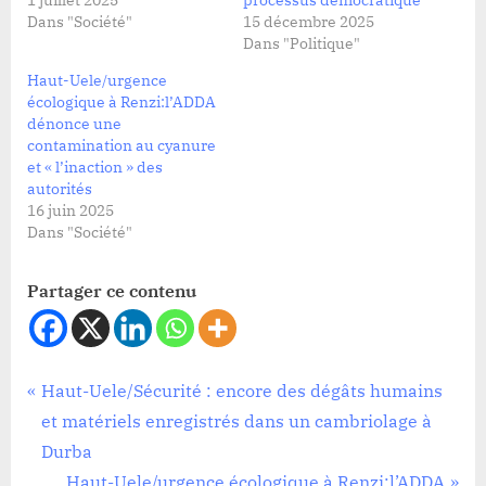
1 juillet 2025
processus démocratique
Dans "Société"
15 décembre 2025
Dans "Politique"
Haut-Uele/urgence
écologique à Renzi:l’ADDA
dénonce une
contamination au cyanure
et « l’inaction » des
autorités
16 juin 2025
Dans "Société"
Partager ce contenu
Société
Navigation
P
Haut-Uele/Sécurité : encore des dégâts humains
r
et matériels enregistrés dans un cambriolage à
de
e
Durba
v
N
Haut-Uele/urgence écologique à Renzi:l’ADDA