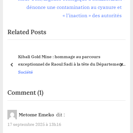
l’article
i
e
dénonce une contamination au cyanure et
o
x
« l’inaction » des autorités
u
t
Related Posts
s
P
P
o
o
s
tre
Kibali Gold Mine : hommage au parcours
s
t
exceptionnel de Raoul Sadi à la tête du Département
t
:
prev
next
Social
Société
:
on
Comment
(1)
“Haut-
Uélé
Metome Emeko
dit :
:l’installation
17 septembre 2025 à 13h16
urgente