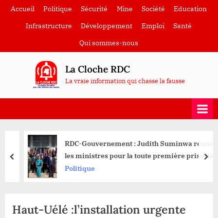
Skip
Accueil
Politique
Sécurité
Mine
Société
Education
to
Infrastructure
Développement
Emploi
Santé
content
Qui sommes-nous
La Cloche RDC
La vraie information qui chasse la fausse
RDC-Gouvernement : Judith Suminwa réunit
les ministres pour la toute première prise de
prev
nex
contact
Politique
Haut-Uélé :l’installation urgente