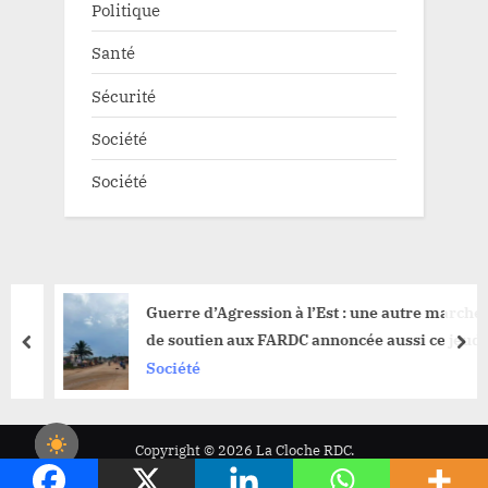
Politique
Santé
Sécurité
Société
Société
Guerre d’Agression à l’Est : une autre marche
de soutien aux FARDC annoncée aussi ce jeudi
prev
nex
à Durba
Société
Copyright © 2026 La Cloche RDC.
Powered by
PressBook News WordPress theme