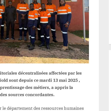
industrie
nière
x
unes
sus
s
TDS
fectées
r
s
érations
itoriales décentralisées affectées par les
bali
Gold sont depuis ce mardi 13 mai 2025 ,
ld
rentissage des métiers, a appris la
nes
 des sources concordantes.
r le département des ressources humaines