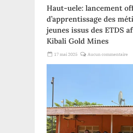
Haut-uele: lancement of
d’apprentissage des méti
jeunes issus des ETDS af
Kibali Gold Mines
Posted
su
17 mai 2025
Aucun commentaire
By
Patient
on
Ha
ROMEO
ue
la
off
d’
pr
d’
de
mé
de