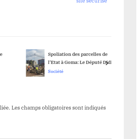
x
site sécurisé
t
P
o
s
t
:
Spoliation des parcelles de
Haut-U
l’Etat à Goma: Le Député Didier
freine
next
Kamundu « doute » de la
selon 
Société
Sociét
commission instituée par le
Gouverneur militaire
liée.
Les champs obligatoires sont indiqués