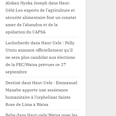
Alokan Nyoka Joseph
dans
Haut-
Uélé:Les experts de l’agriculture et
sécurité alimentaire font un constat
amer de l’abandon et de la
spoliation du CAPSA
Laclocherdc
dans
Haut-Uele : Felly
Ututu annonce officiellement qu’il
ne sera plus candidat aux élections
de la FEC/Watsa prévues ce 27
septembre
Destiné
dans
Haut-Uele : Emmanuel
Manabe apporte une assistance
humanitaire à l’orphelinat Sainte
Rose de Lima à Watsa
Bebe
dans
Haut-uele:Watsa pose les