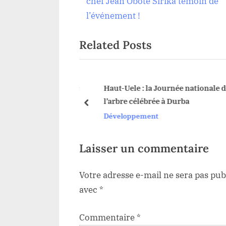
e
chef Jean Obote Sirika témoin de
v
l’événement !
l’article
i
Related Posts
o
u
s
P
orce le dialogue avec
Haut-Uele : la Journée nationale de
tées par le projet
l’arbre célébrée à Durba
o
prev
 Kombokoro(ARK)
Développement
s
t
:
Laisser un commentaire
Votre adresse e-mail ne sera pas pub
avec
*
Commentaire
*