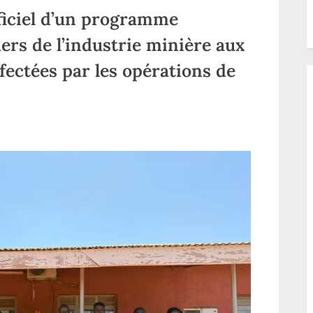
nationale ce lundi
accompagner l
ficiel d’un programme
développemen
communautai
ers de l’industrie minière aux
fectées par les opérations de
r
ut-
le:
ncement
iciel
un
ogramme
apprentissage
s
tiers