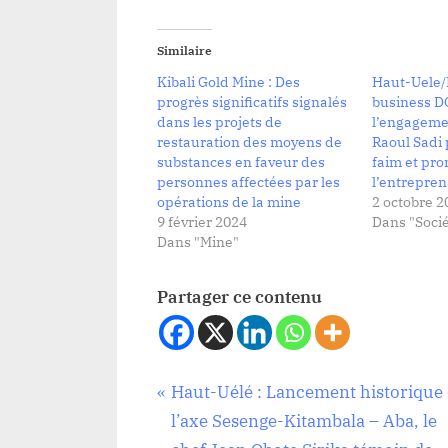
Similaire
Kibali Gold Mine : Des
Haut-Uele/
progrès significatifs signalés
business D
dans les projets de
l’engageme
restauration des moyens de
Raoul Sadi 
substances en faveur des
faim et pr
personnes affectées par les
l’entreprena
opérations de la mine
2 octobre 2
9 février 2024
Dans "Socié
Dans "Mine"
Partager ce contenu
Navigation
P
Haut-Uélé : Lancement historique
Société
r
l’axe Sesenge-Kitambala – Aba, le
de