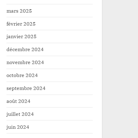
mars 2025
février 2025
janvier 2025
décembre 2024
ele : voici le cinq problèmes qui
Nord-Kivu : 7 morts d
nt le décollage de la province
de circulation à Luber
novembre 2024
les forces vives de Faradje
é
Société
octobre 2024
septembre 2024
août 2024
juillet 2024
juin 2024