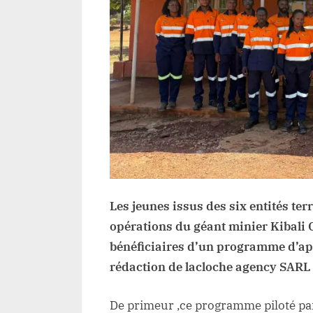
l’
mi
au
je
is
de
E
af
pa
le
op
de
Les jeunes issus des six entités terr
Ki
opérations du géant minier Kibali 
Go
bénéficiaires d’un programme d’app
Mi
rédaction de lacloche agency SARL
De primeur ,ce programme piloté pa