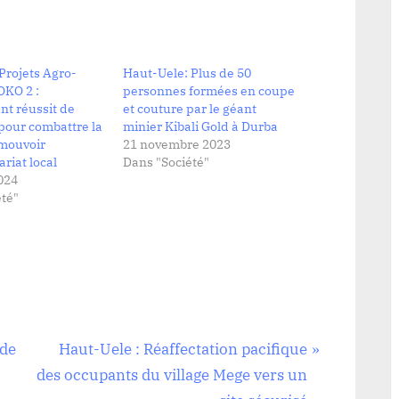
Projets Agro-
Haut-Uele: Plus de 50
OKO 2 :
personnes formées en coupe
nt réussit de
et couture par le géant
pour combattre la
minier Kibali Gold à Durba
omouvoir
21 novembre 2023
riat local
Dans "Société"
024
té"
N
 de
Haut-Uele : Réaffectation pacifique
e
des occupants du village Mege vers un