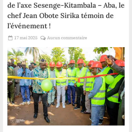
de l’axe Sesenge-Kitambala – Aba, le
chef Jean Obote Sirika témoin de
l’événement !
Posted
sur
17 mai 2025
Aucun commentaire
By
Patient
on
Haut-
ROMEO
Uélé
:
Lancement
historique
de
l’axe
Sesenge-
Kitambala
–
Aba,
le
chef