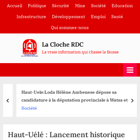
Skip
Accueil
Politique
Sécurité
Mine
Société
Education
to
Infrastructure
Développement
Emploi
Santé
content
Qui sommes-nous
La Cloche RDC
La vraie information qui chasse la fausse
Haut-Uele:Loda Hélène Ambenese dépose sa
candidature à la députation provinciale à Watsa et
prev
nex
mobilise pour un second mandat de Tshisekedi
Société
Haut-Uélé : Lancement historique