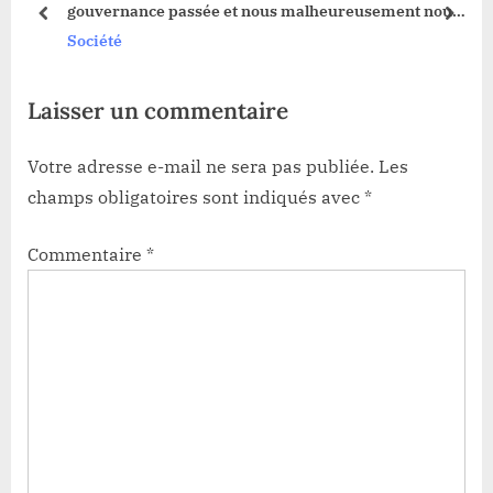
gouvernance passée et nous malheureusement nous
:
prev
next
avons hérité cette situation », (Muhindo Nzangi)
Société
Laisser un commentaire
Votre adresse e-mail ne sera pas publiée.
Les
champs obligatoires sont indiqués avec
*
Commentaire
*