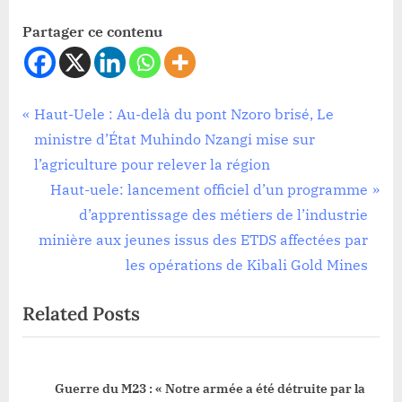
Partager ce contenu
Société
Navigation
P
Haut-Uele : Au-delà du pont Nzoro brisé, Le
r
ministre d’État Muhindo Nzangi mise sur
de
e
l’agriculture pour relever la région
l’article
v
N
Haut-uele: lancement officiel d’un programme
i
e
d’apprentissage des métiers de l’industrie
o
x
minière aux jeunes issus des ETDS affectées par
u
t
les opérations de Kibali Gold Mines
s
P
Related Posts
P
o
o
s
s
t
Guerre du M23 : « Notre armée a été détruite par la
t
: