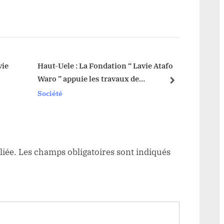
P
o
s
t
:
“ Lavie Atafo
Watsa : Kibali Gold Mine
x de
finance un projet de captage
next
 CECA 20 Watsa
d’eau à Senex
Société
liée.
Les champs obligatoires sont indiqués