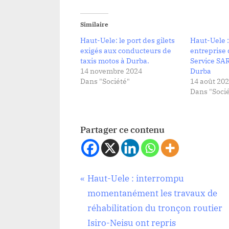
Similaire
Haut-Uele: le port des gilets
Haut-Uele :
exigés aux conducteurs de
entreprise
taxis motos à Durba.
Service SARL
14 novembre 2024
Durba
Dans "Société"
14 août 20
Dans "Socié
Partager ce contenu
Navigation
P
Haut-Uele : interrompu
Société
r
momentanément les travaux de
de
e
réhabilitation du tronçon routier
v
Isiro-Neisu ont repris
l’article