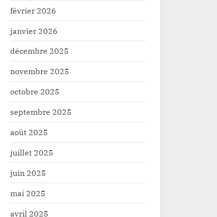
février 2026
janvier 2026
décembre 2025
Haut Uele : la SCPC lance un message
Butembo : i
novembre 2025
fort des élections et dresse un bilan
mortelle du
sombre des dirigeants
Société
Société
octobre 2025
septembre 2025
août 2025
juillet 2025
juin 2025
mai 2025
avril 2025