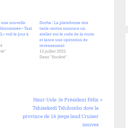
 une nouvelle
Durba : La plateforme des
 dénommée« Taxi
taxis-motos annonce un
» voit le jour à
atelier sur le code de la route
et lance une opération de
24
recensement
té"
15 juillet 2025
Dans "Société"
N
Haut-Uele :le Président Félix
e
Tshisekedi Tshilombo dote la
x
province de 16 jeeps land Cruiser
t
neuves