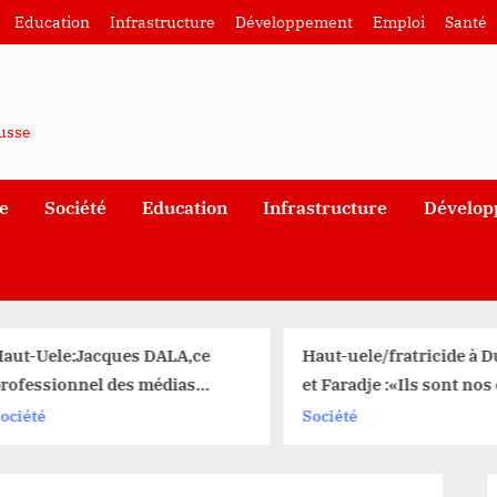
Education
Infrastructure
Développement
Emploi
Santé
ausse
e
Société
Education
Infrastructure
Dévelop
aut-Uele:Jacques DALA,ce
Haut-uele/fratricide à 
rofessionnel des médias
et Faradje :«Ils sont nos
lébiscité conseiller d’éveil
et nos ancêtres avaient 
ociété
Société
atriotique à Faradje
le pacte sanguin pour la
paix»,Chef Dikamoke Sa