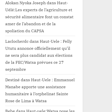
Alokan Nyoka Joseph
dans
Haut-
Uélé:Les experts de l’agriculture et
sécurité alimentaire font un constat
amer de l’abandon et de la
spoliation du CAPSA
Laclocherdc
dans
Haut-Uele : Felly
Ututu annonce officiellement qu’il
ne sera plus candidat aux élections
de la FEC/Watsa prévues ce 27
septembre
Destiné
dans
Haut-Uele : Emmanuel
Manabe apporte une assistance
humanitaire à l’orphelinat Sainte
Rose de Lima à Watsa
Bebe
dans
Haut-uele:Watsa pose les