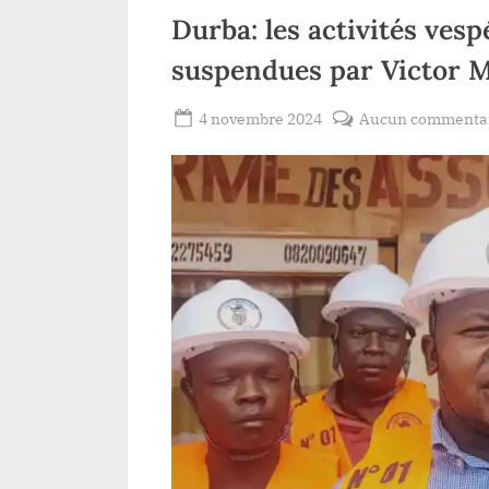
Durba: les activités vesp
suspendues par Victor
Posted
4 novembre 2024
Aucun commenta
By
Gloire
on
VYAVU