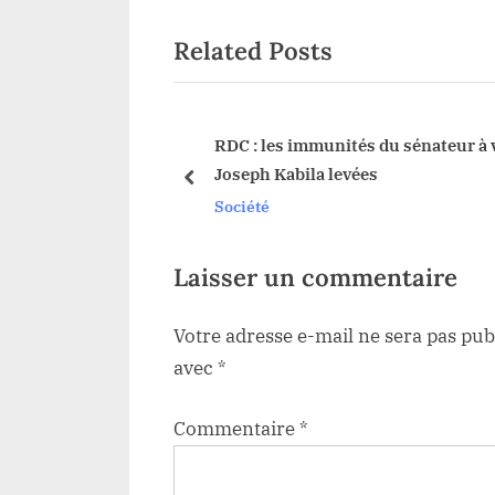
i
Related Posts
o
u
s
P
s immunités du sénateur à vie
Haut-Uele : La Fondation 
abila levées
Waro ” appuie les travau
o
prev
construction de l’église
Société
s
t
:
Laisser un commentaire
Votre adresse e-mail ne sera pas pub
avec
*
Commentaire
*