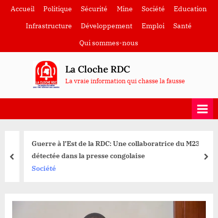
Skip
Accueil
Politique
Sécurité
Mine
Société
Education
to
Infrastructure
Développement
Emploi
Santé
content
Qui sommes-nous
La Cloche RDC
La vraie information qui chasse la fausse
Guerre à l’Est de la RDC: Une collaboratrice du M23
détectée dans la presse congolaise
prev
nex
Société