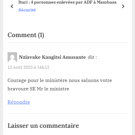
Ituri : 4 personnes enlevées par ADF à Mambasa
o
t
prev
next
Sécurité
s
:
t
:
on
Comment
(1)
“Gouvernement
Suminwa2:
Nziavake Kangitsi Amusante
dit :
MUHINDO
12 août 2025 à 16h12
NZANGI
le
Courage pour le ministère nous saluons votre
bravoure SE Mr le ministre
Mozart
de
Répondre
l’agriculture
déclare
Laisser un commentaire
la