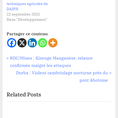
techniques agricoles de
DAIPN
22 septembre 2025
Dans "Développement"
Partager ce contenu
Développement
Navigation
P
RDC/Mines : Kisenge Manganèse, relance
,
r
confirmée malgré les attaques
de
Sécurité
e
N
Durba : Violent cambriolage nocturne près du
l’article
v
e
pont Abotome
i
x
Related Posts
o
t
u
P
s
o
 une
P
s