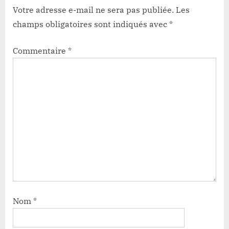
guerre
Votre adresse e-mail ne sera pas publiée.
Les
à
champs obligatoires sont indiqués avec
*
l’insécurité
alimentaire”
Commentaire
*
Nom
*