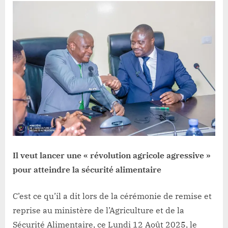
Lacloche
Suminwa2:
MUHINDO
NZANGI
le
Mozart
de
l’agriculture
déclare
la
guerre
à
l’insécurité
alimentaire
Il veut lancer une « révolution agricole agressive »
pour atteindre la sécurité alimentaire
C’est ce qu’il a dit lors de la cérémonie de remise et
reprise au ministère de l’Agriculture et de la
Sécurité Alimentaire, ce Lundi 12 Août 2025, le