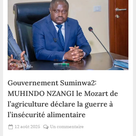
Gouvernement Suminwa2:
MUHINDO NZANGI le Mozart de
l’agriculture déclare la guerre à
l’insécurité alimentaire
Posted
sur
12 août 2025
Un commentaire
By
Redaction
on
Gouvernement