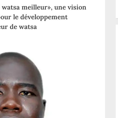
 watsa meilleur», une vision
 pour le développement
eur de watsa
ur
aut-
ele
«repenser
n
atsa
eilleur»,
ne
ision
mbitieuse
t
nclusive
our