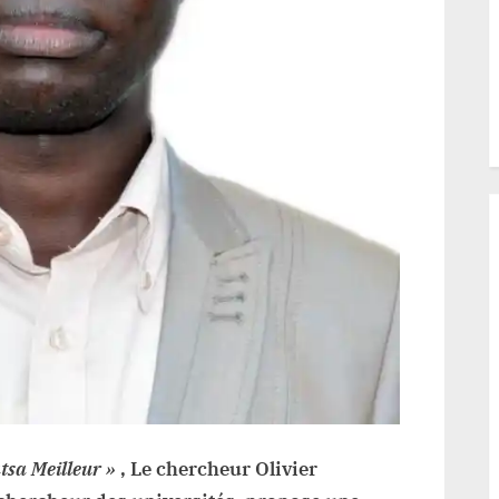
éveloppement
roposée
ar
n
hercheur
e
atsa
sa Meilleur »
, Le chercheur Olivier