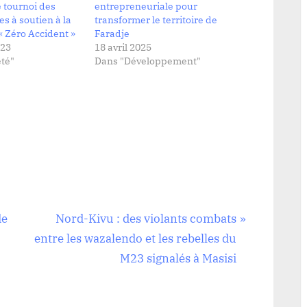
 tournoi des
entrepreneuriale pour
es à soutien à la
transformer le territoire de
 Zéro Accident »
Faradje
023
18 avril 2025
té"
Dans "Développement"
N
de
Nord-Kivu : des violants combats
e
entre les wazalendo et les rebelles du
x
M23 signalés à Masisi
t
P