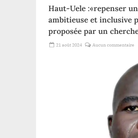
Haut-Uele :«repenser un
ambitieuse et inclusive
proposée par un cherch
Posted
s
21 août 2024
Aucun commentaire
By
Patient
on
H
ROMEO
U
:
u
w
m
u
v
a
e
i
p