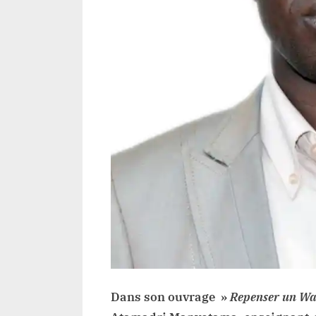
le
d
p
p
u
c
d
w
Dans son ouvrage »
Repenser un Wat