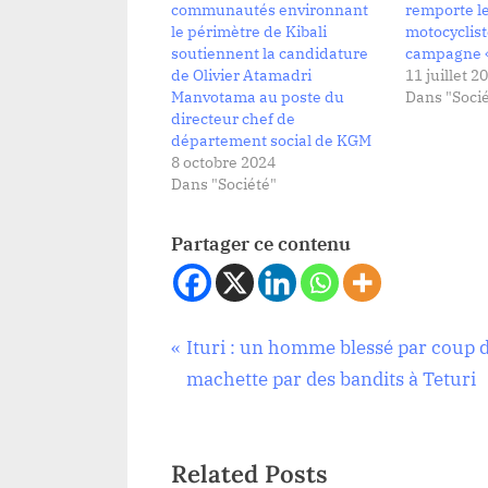
communautés environnant
remporte le
le périmètre de Kibali
motocyclist
soutiennent la candidature
campagne «
de Olivier Atamadri
11 juillet 2
Manvotama au poste du
Dans "Socié
directeur chef de
département social de KGM
8 octobre 2024
Dans "Société"
Partager ce contenu
Navigation
P
Ituri : un homme blessé par coup 
Société
r
machette par des bandits à Teturi
de
e
v
l’article
Related Posts
i