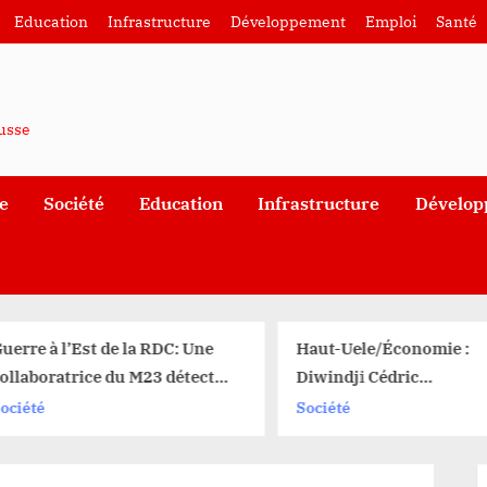
Education
Infrastructure
Développement
Emploi
Santé
ausse
e
Société
Education
Infrastructure
Dévelop
uerre à l’Est de la RDC: Une
Haut-Uele/Économie :
ollaboratrice du M23 détectée
Diwindji Cédric
ans la presse congolaise
HAROUNA,nouveau Prés
ociété
Société
des opérateurs économ
secteur Duembe à Durb