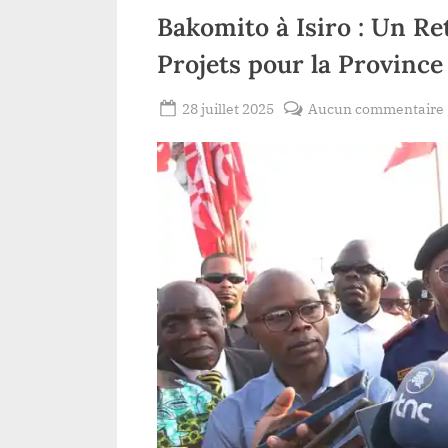
Bakomito à Isiro : Un Re
Projets pour la Province
Posted
28 juillet 2025
Aucun commentaire
By
Patient
on
ROMEO
: