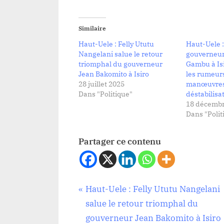
Similaire
Haut-Uele : Felly Ututu
Haut-Uele :
Nangelani salue le retour
gouverneur
triomphal du gouverneur
Gambu à Is
Jean Bakomito à Isiro
les rumeurs
28 juillet 2025
manœuvres
Dans "Politique"
déstabilisa
18 décembr
Dans "Polit
Partager ce contenu
Navigation
P
Haut-Uele : Felly Ututu Nangelani
Politique
r
salue le retour triomphal du
de
e
gouverneur Jean Bakomito à Isiro