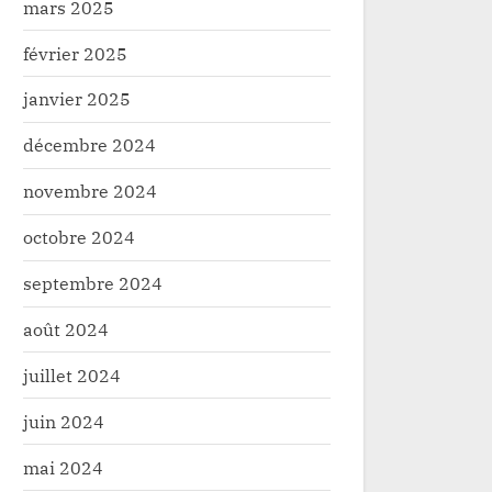
mars 2025
février 2025
janvier 2025
décembre 2024
Goma: Kitolu Kinyoma fait son
Haut-Uele : chiffré à 1
camback et adhere au RCD-
dollars américains,le p
novembre 2024
KML avec une trentaine de ses
budgétaire 2025 déclar
Politique
Politique
lieutenants
l’unanimité par l’Asse
octobre 2024
septembre 2024
août 2024
juillet 2024
juin 2024
mai 2024