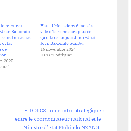
 le retour du
Haut-Uele : «dans 6 mois la
 Jean Bakomito
ville d’Isiro ne sera plus ce
iro met en échec
qu’elle est aujourd’hui »dixit
 et les
Jean Bakomito Gambu
 de
16 novembre 2024
tion
Dans "Politique"
e 2025
ique"
N
P-DDRCS : rencontre stratégique
e
entre le coordonnateur national et le
x
Ministre d’Etat Muhindo NZANGI