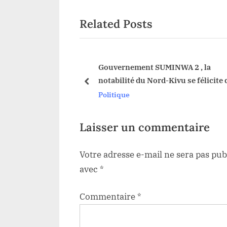
v
l’article
Related Posts
i
o
u
s
iel SADC-EAC:
Gouvernement SUMINWA 2 , la
ba Wagner plaide
notabilité du Nord-Kivu se félicite 
P
prev
plication de la
confiance placée en ces 4 fils de la
Politique
o
on 2773 de l’ONU
province par le chef de l’État, Félix
s
Tshisekedi.
t
Laisser un commentaire
:
Votre adresse e-mail ne sera pas pub
avec
*
Commentaire
*