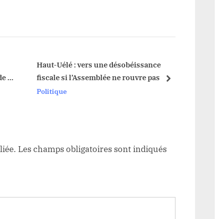
t
P
o
s
t
Haut-Uélé : vers une désobéissance
de la
fiscale si l’Assemblée ne rouvre pas
:
next
Politique
liée.
Les champs obligatoires sont indiqués