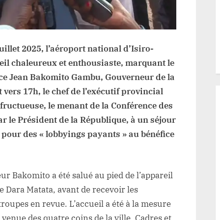
Province
illet 2025, l’aéroport national d’Isiro-
eil chaleureux et enthousiaste, marquant le
ence Jean Bakomito Gambu, Gouverneur de la
vers 17h, le chef de l’exécutif provincial
l fructueuse, le menant de la Conférence des
r le Président de la République, à un séjour
, pour des « lobbyings payants » au bénéfice
ur Bakomito a été salué au pied de l’appareil
 Dara Matata, avant de recevoir les
troupes en revue. L’accueil a été à la mesure
venue des quatre coins de la ville. Cadres et