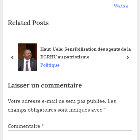
o
x
Watsa
u
t
Related Posts
s
P
P
o
o
s
Haut-Uele: Sensibilisation des agents de la
s
t
DGRHU au patriotisme
t
:
prev
next
Politique
:
Laisser un commentaire
Votre adresse e-mail ne sera pas publiée.
Les
champs obligatoires sont indiqués avec
*
Commentaire
*