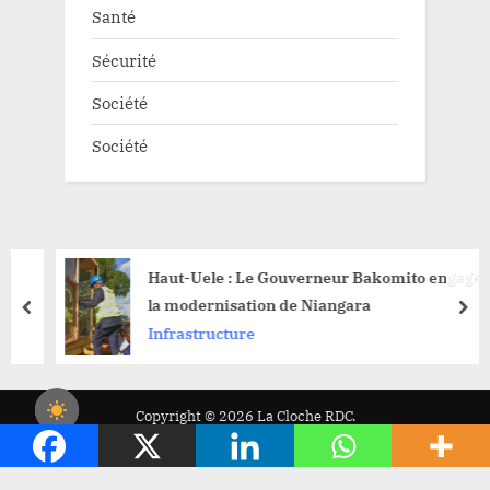
Santé
Sécurité
Société
Société
Haut-Uele : Le Gouverneur Bakomito engage
la modernisation de Niangara
prev
nex
Infrastructure
Copyright © 2026 La Cloche RDC.
Powered by
PressBook News WordPress theme