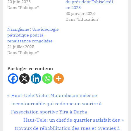
20 juin 2023
du président Tshisekedi
Dans "Politique"
en 2023
30 janvier 2023
Dans "Education"
Nzangisme : Une idéologie
patriotique pour la
renaissance congolaise
21 juillet 2025
Dans "Politique"
Partager ce contenu
Politique
Navigation
P
Haut-Uele:Victor Mutamba,un mécène
r
incontournable qui redonne un sourire à
de
e
l’association sportive Yira à Durba
l’article
v
N
Haut-Uele: un chef de quartier satisfait des
i
e
travaux de réhabilitation des rues et avenues à