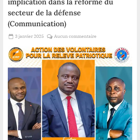
implication dans la réforme du
secteur de la défense
(Communication)
Posted
sur
3 janvier 2025
Aucun commentaire
By
Redaction
on
RDC
Lacloche
:
L’AVRP
présente
ses
vœux
de
longévité,
prospérité,
de
bonheur
au
président
Tshisekedi