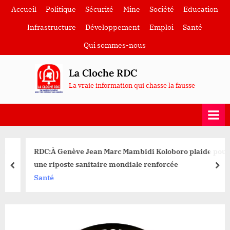
Skip
Accueil
Politique
Sécurité
Mine
Société
Education
to
Infrastructure
Développement
Emploi
Santé
content
Qui sommes-nous
La Cloche RDC
La vraie information qui chasse la fausse
RDC:À Genève Jean Marc Mambidi Koloboro plaide pour
une riposte sanitaire mondiale renforcée
prev
nex
Santé