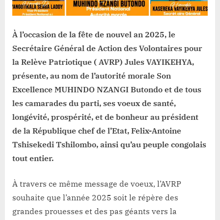
et
salue
son
À l’occasion de la fête de nouvel an 2025, le
implication
Secrétaire Général de Action des Volontaires pour
dans
la Relève Patriotique ( AVRP) Jules VAYIKEHYA,
la
réforme
présente, au nom de l’autorité morale Son
du
Excellence MUHINDO NZANGI Butondo et de tous
secteur
les camarades du parti, ses voeux de santé,
de
longévité, prospérité, et de bonheur au président
la
défense
de la République chef de l’Etat, Felix-Antoine
(Communication)
Tshisekedi Tshilombo, ainsi qu’au peuple congolais
tout entier.
À travers ce même message de voeux, l’AVRP
souhaite que l’année 2025 soit le répère des
grandes prouesses et des pas géants vers la