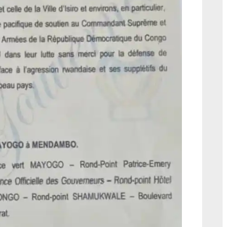
descend
dans
la
rue
ce
jeudi
à
Isiro