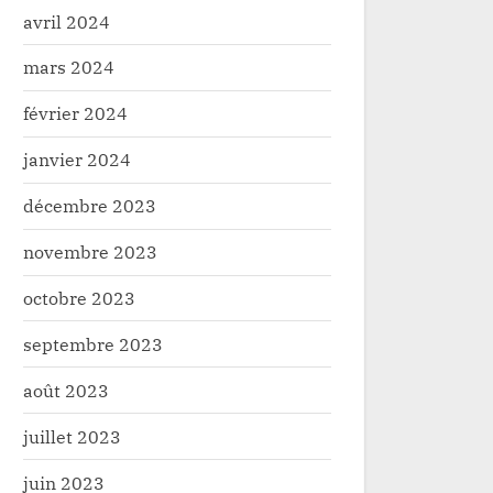
avril 2024
mars 2024
février 2024
janvier 2024
décembre 2023
novembre 2023
 la RDC : la MONUSCO appelle à
Relance agricole en te
octobre 2023
lution politique pour mettre fin
un colloque national r
septembre 2023
uerre
société civile et acteur
té
Politique
Kinshasa
août 2023
juillet 2023
juin 2023