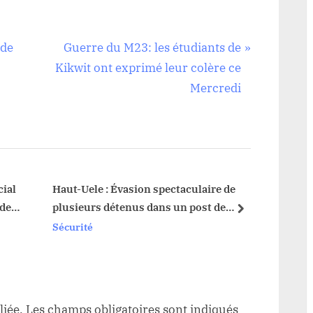
N
 de
Guerre du M23: les étudiants de
e
Kikwit ont exprimé leur colère ce
x
Mercredi
t
P
o
s
t
ial
Haut-Uele : Évasion spectaculaire de
Est de
 des
plusieurs détenus dans un post de
une so
:
next
police à Watsa
à la g
Sécurité
Sécuri
liée.
Les champs obligatoires sont indiqués