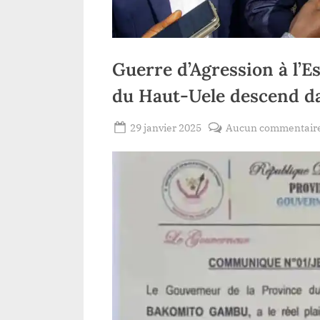
Guerre d’Agression à l’
du Haut-Uele descend dan
Posted
29 janvier 2025
Aucun commentair
By
Redaction
on
Lacloche