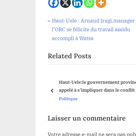
Navigation
P
Haut-Uele : Arnaud Iragi,manager
Politique
,
r
l’ORC se félicite du travail assidu
de
Sécurité
e
accompli à Watsa
v
l’article
Related Posts
i
o
u
s
té à Watsa : la
Haut-Uele:le gouvernement provinc
été Civile appelle à
appelé à s’impliquer dans le conflit
P
prev
 généralisé dès ce
limites entre Dungu et Faradje
Politique
o
2025
s
t
Laisser un commentaire
:
Votre adresse e-mail ne sera pas pub