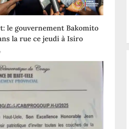
Est: le gouvernement Bakomito
s la rue ce jeudi à Isiro
sur
e
Guerre
d’Agression
à
l’Est:
le
gouvernement
Bakomito
du
Haut-
Uele