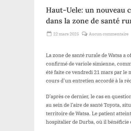
Haut-Uele: un nouveau 
dans la zone de santé ru
Posted
s
22 mars 2025
Aucun commentaire
By
Redaction
on
H
Lacloche
U
La zone de santé rurale de Watsa a o
n
confirmé de variole simienne, co
c
été faite ce vendredi 21 mars par le 
d
cours d’un entretien accordé à la ré
M
c
D’après ce dernier, le cas en question 
d
au sein de l’aire de santé Toyota, si
l
territoire de Watsa. Le patient attei
z
d
hospitalier de Durba, où il bénéfici
s