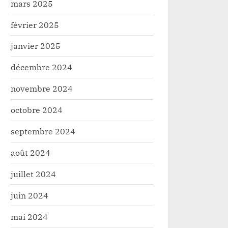
mars 2025
février 2025
janvier 2025
décembre 2024
novembre 2024
octobre 2024
septembre 2024
août 2024
Haut-Uele/santé : des
Haut-Uele/santé : Des
ambiguïtés autour de la
autour de la campagne
juillet 2024
campagne de distribution des
des moustiquaires en 
Santé
Santé
moustiquaires en zone de
Watsa
juin 2024
santé de Watsa
mai 2024