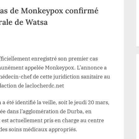
cas de Monkeypox confirmé
rale de Watsa
ur
aut-
ele:
fficiellement enregistré son premier cas
un
ouveau
mmunément appelée Monkeypox. L’annonce a
as
médecin-chef de cette juridiction sanitaire au
e
daction de laclocherdc.net
onkeypox
onfirmé
a été identifié la veille, soit le jeudi 20 mars,
ans
tuée dans l’agglomération de Durba, en
a
nt est actuellement pris en charge au centre
one
e
e des soins médicaux appropriés.
anté