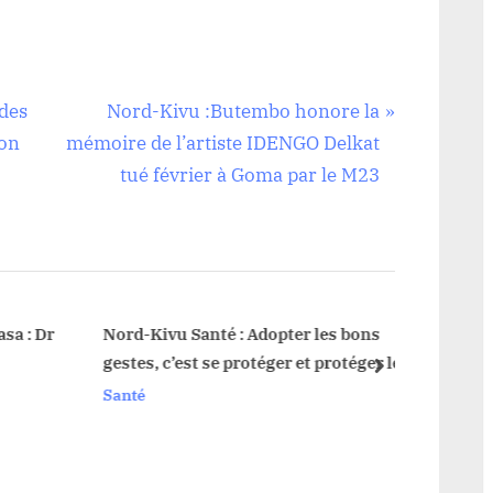
N
 des
Nord-Kivu :Butembo honore la
e
hon
mémoire de l’artiste IDENGO Delkat
x
tué février à Goma par le M23
t
P
o
s
t
 : Dr
Nord-Kivu Santé : Adopter les bons
gestes, c’est se protéger et protéger les
:
next
autres (Teddy Kataliko)
Santé