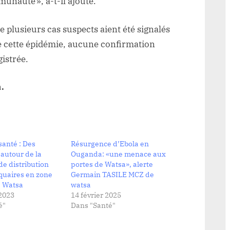
unauté », a-t-il ajouté.
e plusieurs cas suspects aient été signalés
e cette épidémie, aucune confirmation
gistrée.
.
anté : Des
Résurgence d’Ebola en
autour de la
Ouganda: «une menace aux
e distribution
portes de Watsa», alerte
quaires en zone
Germain TASILE MCZ de
e Watsa
watsa
2023
14 février 2025
é"
Dans "Santé"