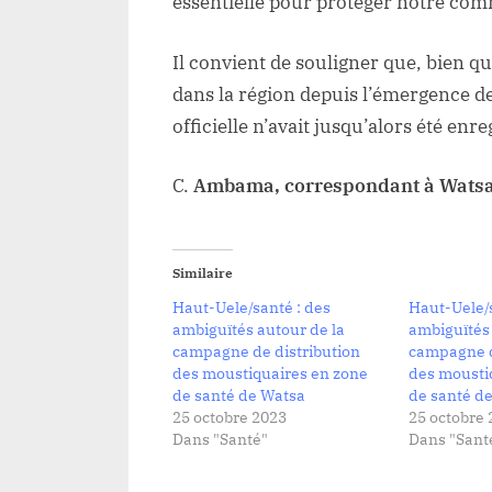
essentielle pour protéger notre comm
Il convient de souligner que, bien qu
dans la région depuis l’émergence d
officielle n’avait jusqu’alors été enre
C.
Ambama, correspondant à Watsa
Similaire
Haut-Uele/santé : des
Haut-Uele/s
ambiguïtés autour de la
ambiguïtés 
campagne de distribution
campagne d
des moustiquaires en zone
des mousti
de santé de Watsa
de santé d
25 octobre 2023
25 octobre 
Dans "Santé"
Dans "Sant