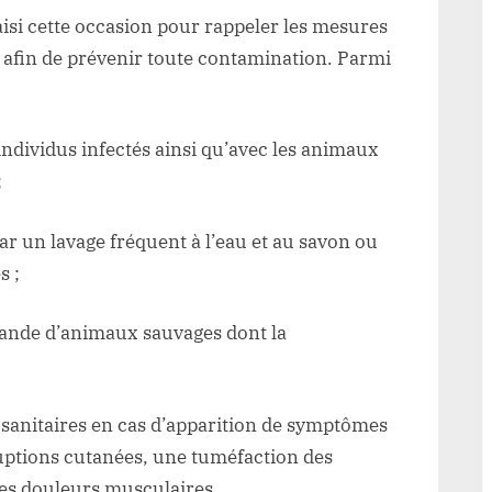
urale
isi cette occasion pour rappeler les mesures
e
afin de prévenir toute contamination. Parmi
atsa
individus infectés ainsi qu’avec les animaux
;
r un lavage fréquent à l’eau et au savon ou
s ;
ande d’animaux sauvages dont la
sanitaires en cas d’apparition de symptômes
éruptions cutanées, une tuméfaction des
es douleurs musculaires.