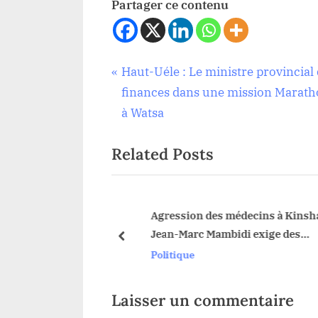
Partager ce contenu
Navigation
P
Haut-Uéle : Le ministre provincial
Santé
r
finances dans une mission Marat
de
e
à Watsa
v
l’article
Related Posts
i
o
u
s
on d’un scanner
Agression des médecins à Kinshasa
tif majeur du CHK
Jean-Marc Mambidi exige des
P
prev
bilité des malades
poursuites judiciaires
Politique
o
s
t
Laisser un commentaire