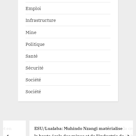
Emploi
Infrastructure
Mine
Politique
Santé
Sécurité
Société
Société
ESU/Lualaba: Muhindo Nzangi matérialise la création de
la haute école des mines et de l’industrie de Kolwezi