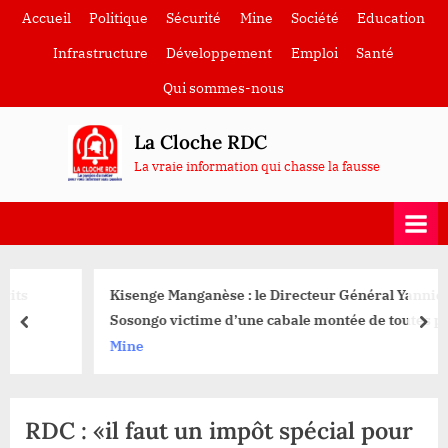
Skip
Accueil
Politique
Sécurité
Mine
Société
Education
to
Infrastructure
Développement
Emploi
Santé
content
Qui sommes-nous
La Cloche RDC
La vraie information qui chasse la fausse
Kisenge Manganèse : le Directeur Général Yannick
Sosongo victime d’une cabale montée de toutes pièces
prev
nex
Mine
RDC : «il faut un impôt spécial pour