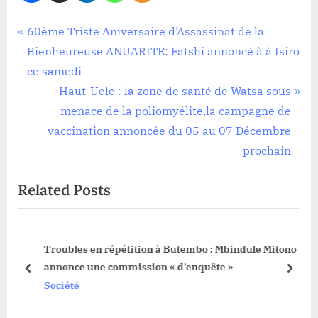
Société
Navigation
P
60ème Triste Aniversaire d’Assassinat de la
r
Bienheureuse ANUARITE: Fatshi annoncé à à Isiro
de
e
ce samedi
l’article
v
N
Haut-Uele : la zone de santé de Watsa sous
i
e
menace de la poliomyélite,la campagne de
o
x
vaccination annoncée du 05 au 07 Décembre
u
t
prochain
s
P
Related Posts
P
o
o
s
s
t
Troubles en répétition à Butembo : Mbindule Mitono
t
:
annonce une commission « d’enquête »
:
prev
next
Société